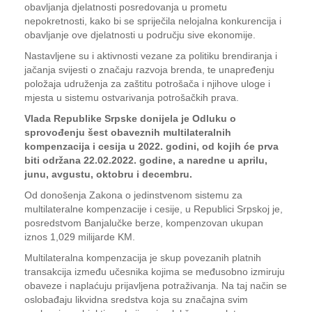
obavljanja djelatnosti posredovanja u prometu
nepokretnosti, kako bi se spriječila nelojalna konkurencija i
obavljanje ove djelatnosti u području sive ekonomije.
Nastavljene su i aktivnosti vezane za politiku brendiranja i
jačanja svijesti o značaju razvoja brenda, te unapređenju
položaja udruženja za zaštitu potrošača i njihove uloge i
mjesta u sistemu ostvarivanja potrošačkih prava.
Vlada Republike Srpske donijela je Odluku o
sprovođenju šest obaveznih multilateralnih
kompenzacija i cesija u 2022. godini, od kojih će prva
biti održana 22.02.2022. godine, a naredne u aprilu,
junu, avgustu, oktobru i decembru.
Od donošenja Zakona o jedinstvenom sistemu za
multilateralne kompenzacije i cesije, u Republici Srpskoj je,
posredstvom Banjalučke berze, kompenzovan ukupan
iznos 1,029 milijarde KM.
Multilateralna kompenzacija je skup povezanih platnih
transakcija između učesnika kojima se međusobno izmiruju
obaveze i naplaćuju prijavljena potraživanja. Na taj način se
oslobađaju likvidna sredstva koja su značajna svim