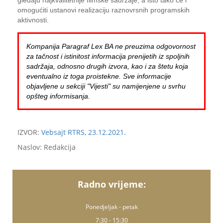
gledaju najkvalitetnije filmske sadržaje, a isto tako će i
omogućiti ustanovi realizaciju raznovrsnih programskih
aktivnosti.
Kompanija Paragraf Lex BA ne preuzima odgovornost
za tačnost i istinitost informacija prenijetih iz spoljnih
sadržaja, odnosno drugih izvora, kao i za štetu koja
eventualno iz toga proistekne. Sve informacije
objavljene u sekciji "Vijesti" su namijenjene u svrhu
opšteg informisanja.
IZVOR:
Vebsajt RTRS, 23.12.2021.
Naslov: Redakcija
Radno vrijeme:
Ponedjeljak - petak
7:30 - 15:30