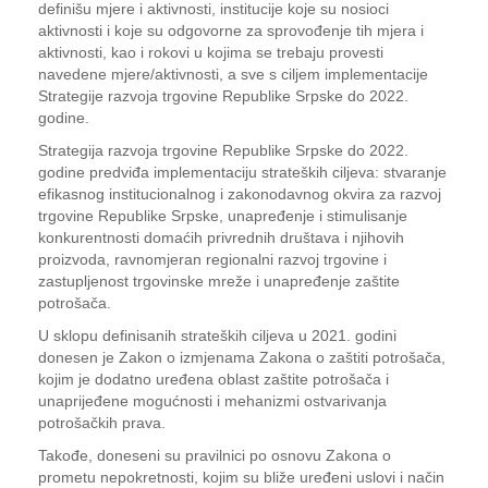
definišu mjere i aktivnosti, institucije koje su nosioci
aktivnosti i koje su odgovorne za sprovođenje tih mjera i
aktivnosti, kao i rokovi u kojima se trebaju provesti
navedene mjere/aktivnosti, a sve s ciljem implementacije
Strategije razvoja trgovine Republike Srpske do 2022.
godine.
Strategija razvoja trgovine Republike Srpske do 2022.
godine predviđa implementaciju strateških ciljeva: stvaranje
efikasnog institucionalnog i zakonodavnog okvira za razvoj
trgovine Republike Srpske, unapređenje i stimulisanje
konkurentnosti domaćih privrednih društava i njihovih
proizvoda, ravnomjeran regionalni razvoj trgovine i
zastupljenost trgovinske mreže i unapređenje zaštite
potrošača.
U sklopu definisanih strateških ciljeva u 2021. godini
donesen je Zakon o izmjenama Zakona o zaštiti potrošača,
kojim je dodatno uređena oblast zaštite potrošača i
unaprijeđene mogućnosti i mehanizmi ostvarivanja
potrošačkih prava.
Takođe, doneseni su pravilnici po osnovu Zakona o
prometu nepokretnosti, kojim su bliže uređeni uslovi i način