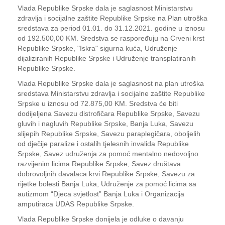
Vlada Republike Srpske dala je saglasnost Ministarstvu
zdravlja i socijalne zaštite Republike Srpske na Plan utroška
sredstava za period 01.01. do 31.12.2021. godine u iznosu
od 192.500,00 KM. Sredstva se raspoređuju na Crveni krst
Republike Srpske, "Iskra" sigurna kuća, Udruženje
dijaliziranih Republike Srpske i Udruženje transplatiranih
Republike Srpske.
Vlada Republike Srpske dala je saglasnost na plan utroška
sredstava Ministarstvu zdravlja i socijalne zaštite Republike
Srpske u iznosu od 72.875,00 KM. Sredstva će biti
dodijeljena Savezu distrofičara Republike Srpske, Savezu
gluvih i nagluvih Republike Srpske, Banja Luka, Savezu
slijepih Republike Srpske, Savezu paraplegičara, oboljelih
od dječije paralize i ostalih tjelesnih invalida Republike
Srpske, Savez udruženja za pomoć mentalno nedovoljno
razvijenim licima Republike Srpske, Savez društava
dobrovoljnih davalaca krvi Republike Srpske, Savezu za
rijetke bolesti Banja Luka, Udruženje za pomoć licima sa
autizmom “Djeca svjetlost” Banja Luka i Organizacija
amputiraca UDAS Republike Srpske.
Vlada Republike Srpske donijela je odluke o davanju