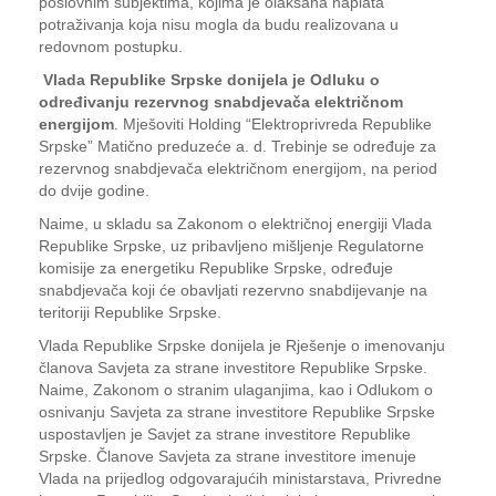
poslovnim subjektima, kojima je olakšana naplata
potraživanja koja nisu mogla da budu realizovana u
redovnom postupku.
Vlada Republike Srpske donijela je Odluku o
određivanju rezervnog snabdjevača električnom
energijom
. Mješoviti Holding “Elektroprivreda Republike
Srpske” Matično preduzeće a. d. Trebinje se određuje za
rezervnog snabdjevača električnom energijom, na period
do dvije godine.
Naime, u skladu sa Zakonom o električnoj energiji Vlada
Republike Srpske, uz pribavljeno mišljenje Regulatorne
komisije za energetiku Republike Srpske, određuje
snabdjevača koji će obavljati rezervno snabdijevanje na
teritoriji Republike Srpske.
Vlada Republike Srpske donijela je Rješenje o imenovanju
članova Savjeta za strane investitore Republike Srpske.
Naime, Zakonom o stranim ulaganjima, kao i Odlukom o
osnivanju Savjeta za strane investitore Republike Srpske
uspostavljen je Savjet za strane investitore Republike
Srpske. Članove Savjeta za strane investitore imenuje
Vlada na prijedlog odgovarajućih ministarstava, Privredne