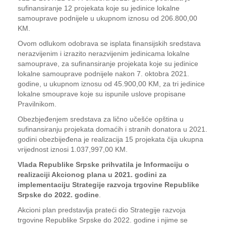
sufinansiranje 12 projekata koje su jedinice lokalne
samouprave podnijele u ukupnom iznosu od 206.800,00
KM.
Ovom odlukom odobrava se isplata finansijskih sredstava
nerazvijenim i izrazito nerazvijenim jedinicama lokalne
samouprave, za sufinansiranje projekata koje su jedinice
lokalne samouprave podnijele nakon 7. oktobra 2021.
godine, u ukupnom iznosu od 45.900,00 KM, za tri jedinice
lokalne smouprave koje su ispunile uslove propisane
Pravilnikom.
Obezbjeđenjem sredstava za lično učešće opština u
sufinansiranju projekata domaćih i stranih donatora u 2021.
godini obezbijeđena je realizacija 15 projekata čija ukupna
vrijednost iznosi 1.037,997,00 KM.
Vlada Republike Srpske prihvatila je Informaciju o
realizaciji Akcionog plana u 2021. godini za
implementaciju Strategije razvoja trgovine Republike
Srpske do 2022. godine
.
Akcioni plan predstavlja prateći dio Strategije razvoja
trgovine Republike Srpske do 2022. godine i njime se