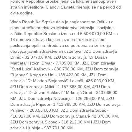
komore Republike Srpske, jedinica lokalne samouprave i
stranih investitora. Članovi Savjeta imenuju se na period od
dvije godine.
Vlada Republike Srpske dala je saglasnost na Odluku o
planu utroška sredstava Ministarstva zdravlja i socijalne
zaštite Republike Srpske u iznosu od 6.506.070,00 KM za
14 domova zdravlja koji prelaze na trezorski sistem
poslovanja opština. Sredstva su potrebna za izmirenje
obaveza javnih zdravstvenih ustanova: ЈZU Dom zdravlja
Drinić - 32.377,00 KM, ЈZU Dom zdravlja “Dr Dušan
Marčeta” Istočni Drvar - 7.785,00 KM, ЈZU Dom zdravlja
“Sveti Luka” Kalinovik - 886.798,00 KM, ЈZU Dom zdravlja
“9.januar” Krupa na Uni - 138.422,00 KM, ЈZU Dom
zdravlja “Dr Mladen Stojanović” Laktaši- 433.093,00 KM,
ЈZU Dom zdravlja Milići - 1.157.688,00 KM, ЈZU Dom
zdravlja “ Dr Јovan Rašković” Mrkonjić Grad - 343.066,00
KM, ЈZU Dom zdravlja Nevesinje - 126.286,00 KM, ЈZU
Dom zdravlja Prijedor- 1.411.785,00 KM, ЈZU Dom zdravlja
Prnjavor - 203.564,00 KM, ЈZU Dom zdravlja Srbac -
416.917,00 KM, ЈZU Dom zdravlja Stanari- 42.376,00 KM,
ЈZU Dom zdravlja Šipovo - 318.212,00 KM i ЈZU Dom
zdravlja Ljubinje - 987.701,00 KM.