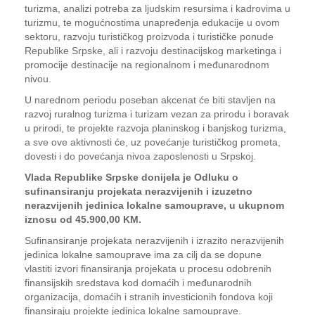
turizma, analizi potreba za ljudskim resursima i kadrovima u
turizmu, te mogućnostima unapređenja edukacije u ovom
sektoru, razvoju turističkog proizvoda i turističke ponude
Republike Srpske, ali i razvoju destinacijskog marketinga i
promocije destinacije na regionalnom i međunarodnom
nivou.
U narednom periodu poseban akcenat će biti stavljen na
razvoj ruralnog turizma i turizam vezan za prirodu i boravak
u prirodi, te projekte razvoja planinskog i banjskog turizma,
a sve ove aktivnosti će, uz povećanje turističkog prometa,
dovesti i do povećanja nivoa zaposlenosti u Srpskoj.
Vlada Republike Srpske donijela je Odluku o
sufinansiranju projekata nerazvijenih i izuzetno
nerazvijenih jedinica lokalne samouprave, u ukupnom
iznosu od 45.900,00 KM.
Sufinansiranje projekata nerazvijenih i izrazito nerazvijenih
jedinica lokalne samouprave ima za cilj da se dopune
vlastiti izvori finansiranja projekata u procesu odobrenih
finansijskih sredstava kod domaćih i međunarodnih
organizacija, domaćih i stranih investicionih fondova koji
finansiraju projekte jedinica lokalne samouprave.