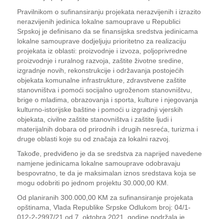
Pravilnikom o sufinansiranju projekata nerazvijenih i izrazito
nerazvijenih jedinica lokalne samouprave u Republici
Srpskoj je definisano da se finansijska sredstva jedinicama
lokalne samouprave dodjeljuju prioritetno za realizaciju
projekata iz oblasti: proizvodnje i izvoza, poljoprivredne
proizvodnje i ruralnog razvoja, zaštite životne sredine,
izgradnje novih, rekonstrukcije i održavanja postojećih
objekata komunalne infrastrukture, zdravstvene zaštite
stanovništva i pomoći socijalno ugroženom stanovništvu,
brige o mladima, obrazovanja i sporta, kulture i njegovanja
kulturno-istorijske baštine i pomoći u izgradnji vjerskih
objekata, civilne zaštite stanovništva i zaštite ljudi i
materijalnih dobara od prirodnih i drugih nesreća, turizma i
druge oblasti koje su od značaja za lokalni razvoj.
Takođe, predviđeno je da se sredstva za naprijed navedene
namjene jedinicama lokalne samouprave odobravaju
bespovratno, te da je maksimalan iznos sredstava koja se
mogu odobriti po jednom projektu 30.000,00 KM.
Od planiranih 300.000,00 KM za sufinansiranje projekata
opštinama, Vlada Republike Srpske Odlukom broj: 04/1-
012-2-2997/21 od 7. oktobra 2021. godine podržala je