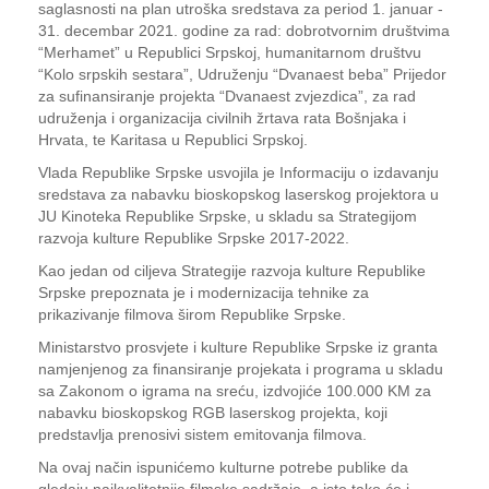
saglasnosti na plan utroška sredstava za period 1. januar -
31. decembar 2021. godine za rad: dobrotvornim društvima
“Merhamet” u Republici Srpskoj, humanitarnom društvu
“Kolo srpskih sestara”, Udruženju “Dvanaest beba” Prijedor
za sufinansiranje projekta “Dvanaest zvjezdica”, za rad
udruženja i organizacija civilnih žrtava rata Bošnjaka i
Hrvata, te Karitasa u Republici Srpskoj.
Vlada Republike Srpske usvojila je Informaciju o izdavanju
sredstava za nabavku bioskopskog laserskog projektora u
ЈU Kinoteka Republike Srpske, u skladu sa Strategijom
razvoja kulture Republike Srpske 2017-2022.
Kao jedan od ciljeva Strategije razvoja kulture Republike
Srpske prepoznata je i modernizacija tehnike za
prikazivanje filmova širom Republike Srpske.
Ministarstvo prosvjete i kulture Republike Srpske iz granta
namjenjenog za finansiranje projekata i programa u skladu
sa Zakonom o igrama na sreću, izdvojiće 100.000 KM za
nabavku bioskopskog RGB laserskog projekta, koji
predstavlja prenosivi sistem emitovanja filmova.
Na ovaj način ispunićemo kulturne potrebe publike da