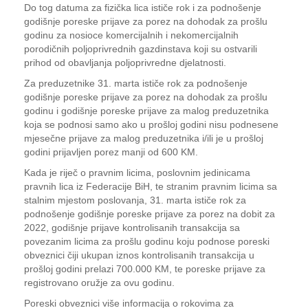
Do tog datuma za fizička lica ističe rok i za podnošenje
godišnje poreske prijave za porez na dohodak za prošlu
godinu za nosioce komercijalnih i nekomercijalnih
porodičnih poljoprivrednih gazdinstava koji su ostvarili
prihod od obavljanja poljoprivredne djelatnosti.
Za preduzetnike 31. marta ističe rok za podnošenje
godišnje poreske prijave za porez na dohodak za prošlu
godinu i godišnje poreske prijave za malog preduzetnika
koja se podnosi samo ako u prošloj godini nisu podnesene
mjesečne prijave za malog preduzetnika i/ili je u prošloj
godini prijavljen porez manji od 600 KM.
Kada je riječ o pravnim licima, poslovnim jedinicama
pravnih lica iz Federacije BiH, te stranim pravnim licima sa
stalnim mjestom poslovanja, 31. marta ističe rok za
podnošenje godišnje poreske prijave za porez na dobit za
2022, godišnje prijave kontrolisanih transakcija sa
povezanim licima za prošlu godinu koju podnose poreski
obveznici čiji ukupan iznos kontrolisanih transakcija u
prošloj godini prelazi 700.000 KM, te poreske prijave za
registrovano oružje za ovu godinu.
Poreski obveznici više informacija o rokovima za