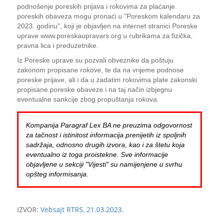
podnošenje poreskih prijava i rokovima za plaćanje
poreskih obaveza mogu pronaći u "Poreskom kalendaru za
2023. godinu", koji je objavljen na internet stranici Poreske
uprave www.poreskaupravars.org u rubrikama za fizička,
pravna lica i preduzetnike.
Iz Poreske uprave su pozvali obveznike da poštuju
zakonom propisane rokove, te da na vrijeme podnose
poreske prijave, ali i da u zadatim rokovima plate zakonski
propisane poreske obaveze i na taj način izbjegnu
eventualne sankcije zbog propuštanja rokova.
Kompanija Paragraf Lex BA ne preuzima odgovornost
za tačnost i istinitost informacija prenijetih iz spoljnih
sadržaja, odnosno drugih izvora, kao i za štetu koja
eventualno iz toga proistekne. Sve informacije
objavljene u sekciji "Vijesti" su namijenjene u svrhu
opšteg informisanja.
IZVOR:
Vebsajt RTRS, 21.03.2023.