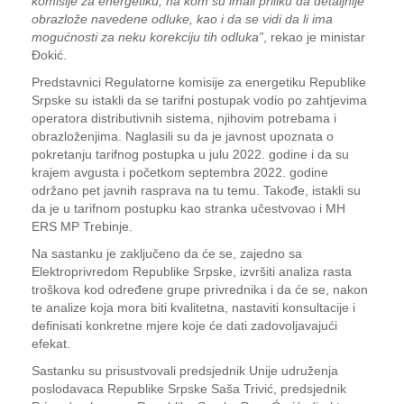
komisije za energetiku, na kom su imali priliku da detaljnije
obrazlože navedene odluke, kao i da se vidi da li ima
mogućnosti za neku korekciju tih odluka”
, rekao je ministar
Đokić.
Predstavnici Regulatorne komisije za energetiku Republike
Srpske su istakli da se tarifni postupak vodio po zahtjevima
operatora distributivnih sistema, njihovim potrebama i
obrazloženjima. Naglasili su da je javnost upoznata o
pokretanju tarifnog postupka u julu 2022. godine i da su
krajem avgusta i početkom septembra 2022. godine
održano pet javnih rasprava na tu temu. Takođe, istakli su
da je u tarifnom postupku kao stranka učestvovao i MH
ERS MP Trebinje.
Na sastanku je zaključeno da će se, zajedno sa
Elektroprivredom Republike Srpske, izvršiti analiza rasta
troškova kod određene grupe privrednika i da će se, nakon
te analize koja mora biti kvalitetna, nastaviti konsultacije i
definisati konkretne mjere koje će dati zadovoljavajući
efekat.
Sastanku su prisustvovali predsjednik Unije udruženja
poslodavaca Republike Srpske Saša Trivić, predsjednik