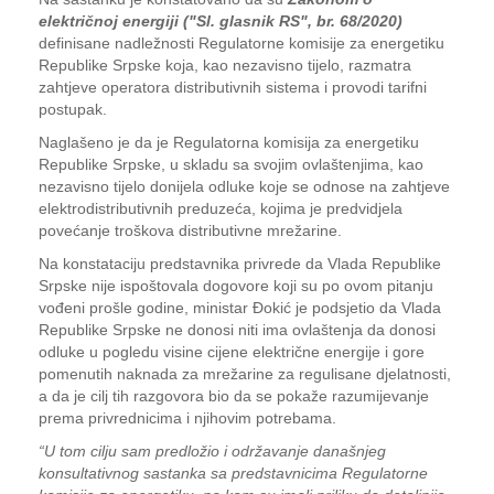
električnoj energiji ("Sl. glasnik RS", br. 68/2020)
definisane nadležnosti Regulatorne komisije za energetiku
Republike Srpske koja, kao nezavisno tijelo, razmatra
zahtjeve operatora distributivnih sistema i provodi tarifni
postupak.
Naglašeno je da je Regulatorna komisija za energetiku
Republike Srpske, u skladu sa svojim ovlaštenjima, kao
nezavisno tijelo donijela odluke koje se odnose na zahtjeve
elektrodistributivnih preduzeća, kojima je predvidjela
povećanje troškova distributivne mrežarine.
Na konstataciju predstavnika privrede da Vlada Republike
Srpske nije ispoštovala dogovore koji su po ovom pitanju
vođeni prošle godine, ministar Đokić je podsjetio da Vlada
Republike Srpske ne donosi niti ima ovlaštenja da donosi
odluke u pogledu visine cijene električne energije i gore
pomenutih naknada za mrežarine za regulisane djelatnosti,
a da je cilj tih razgovora bio da se pokaže razumijevanje
prema privrednicima i njihovim potrebama.
“U tom cilju sam predložio i održavanje današnjeg
konsultativnog sastanka sa predstavnicima Regulatorne