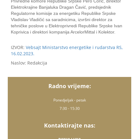
Privredne komore Republike Srpske Pero Ćorić, direktor
Elektrokrajine Banjaluka Dragan Čavić, predsjednik
Regulatorne komisije za energetiku Republike Srpske
Vladislav Vladičić sa saradnicima, izvršni direktor za
tehničke poslove u Elektroprivredi Republike Srpske Ivan
Koprivica i direktori kompanija ArcelorMittal i Kolektor.
IZVOR:
Vebsajt Ministarstvo energetike i rudarstva RS,
16.02.2023.
Naslov: Redakcija
Radno vrijeme:
Ponedjeljak - petak
7:30 - 15:30
Kontaktirajte nas: