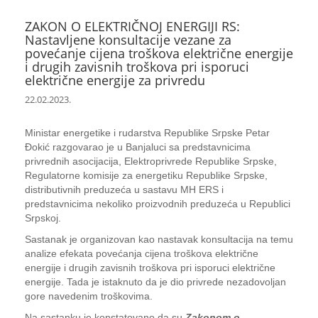
ZAKON O ELEKTRIČNOJ ENERGIJI RS:
Nastavljene konsultacije vezane za
povećanje cijena troškova električne energije
i drugih zavisnih troškova pri isporuci
električne energije za privredu
22.02.2023.
Ministar energetike i rudarstva Republike Srpske Petar
Đokić razgovarao je u Banjaluci sa predstavnicima
privrednih asocijacija, Elektroprivrede Republike Srpske,
Regulatorne komisije za energetiku Republike Srpske,
distributivnih preduzeća u sastavu MH ERS i
predstavnicima nekoliko proizvodnih preduzeća u Republici
Srpskoj.
Sastanak je organizovan kao nastavak konsultacija na temu
analize efekata povećanja cijena troškova električne
energije i drugih zavisnih troškova pri isporuci električne
energije. Tada je istaknuto da je dio privrede nezadovoljan
gore navedenim troškovima.
Na sastanku je konstatovano da su
Zakonom o