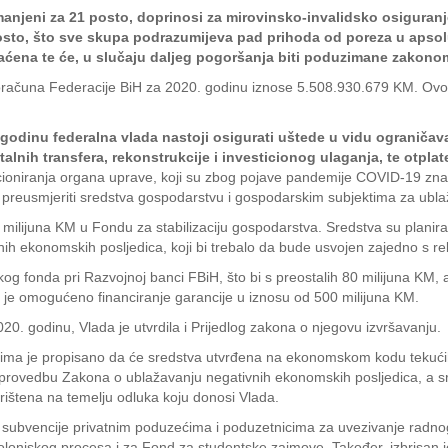
anjeni za 21 posto, doprinosi za mirovinsko-invalidsko osiguranj
posto, što sve skupa podrazumijeva pad prihoda od poreza u apso
raćena te će, u slučaju daljeg pogoršanja biti poduzimane zakono
oračuna Federacije BiH za 2020. godinu iznose 5.508.930.679 KM. Ovo 
odinu federalna vlada nastoji osigurati uštede u vidu ograničav
talnih transfera, rekonstrukcije i investicionog ulaganja, te otpl
oniranja organa uprave, koji su zbog pojave pandemije COVID-19 znača
j je preusmjeriti sredstva gospodarstvu i gospodarskim subjektima za u
 milijuna KM u Fondu za stabilizaciju gospodarstva. Sredstva su planira
nih ekonomskih posljedica, koji bi trebalo da bude usvojen zajedno s 
kog fonda pri Razvojnoj banci FBiH, što bi s preostalih 80 milijuna KM,
e je omogućeno financiranje garancije u iznosu od 500 milijuna KM.
 godinu, Vlada je utvrdila i Prijedlog zakona o njegovu izvršavanju.
ima je propisano da će sredstva utvrđena na ekonomskom kodu tekućih 
a provedbu Zakona o ublažavanju negativnih ekonomskih posljedica, a sre
orištena na temelju odluka koju donosi Vlada.
u subvencije privatnim poduzećima i poduzetnicima za uvezivanje radnog
lonjskog procesa i za Fond za studentske zajmove. Također, izbrisan je 