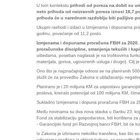
U tom kontekstu
prihodi od poreza na dobit su um
neto prihoda od neizravnih poreza iznosi 16,7 
prihoda će u narednom razdoblju biti pažljivo p
Ukupni rashodi i izdaci u Izmjenama i dopunama pr
godinu, povećanje od 11,2 posto.
Izmjenama i dopunama proračuna FBiH za 2020. g
proračunske discipline, smanjenja tekućih i kapi
uštedama, poseban naglasak je na troškovima funkci
materijala, goriva, ugovorenih usluga i drugo). Cil
Ono što je najznačajnije odnosi se na planiranih 500
služit će za provedbu Zakona o ublažavanju negativ
Planirano je i 20 milijuna KM za uspostavu garancijs
poslova, kreiralo potencijal od 100 milijuna KM, čim
Sukladno Izmjenama i dopuna proračuna FBiH za 2020.
Među novinama su dva nova stavka u članku 23. koj
Fond za stabilizaciju gospodarstva, biti korištena z
- Garancijski fond pri Razvojnoj banci FBiH, bit će k
Iz Zakona je izbrisano nekoliko transfera, kao što s
udrugama građana iz oblasti kulture, za provedbu Bo