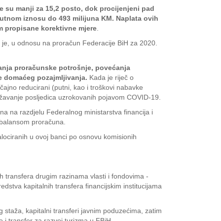
e su manji za 15,2 posto, dok procijenjeni pad
lutnom iznosu do 493 milijuna KM. Naplata ovih
m propisane korektivne mjere
.
je, u odnosu na proračun Federacije BiH za 2020.
anja proračunske potrošnje, povećanja
ate domaćeg pozajmljivanja.
Kada je riječ o
jno reducirani (putni, kao i troškovi nabavke
blažavanje posljedica uzrokovanih pojavom COVID-19.
na na razdjelu Federalnog ministarstva financija i
rebalansom proračuna.
 alociranih u ovoj banci po osnovu komisionih
transfera drugim razinama vlasti i fondovima -
dstva kapitalnih transfera financijskim institucijama
 staža, kapitalni transferi javnim poduzećima, zatim
i transfer za razvoj turizma u FBiH.