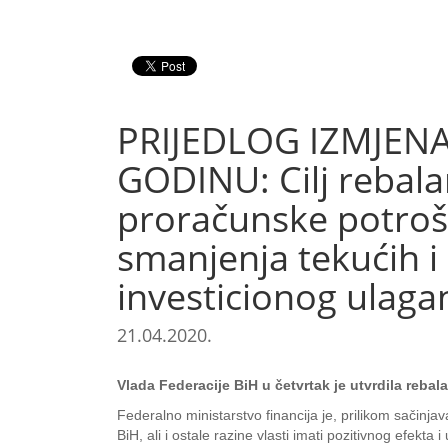
PRIJEDLOG IZMJEN
GODINU: Cilj rebala
proračunske potrošn
smanjenja tekućih i 
investicionog ulaga
21.04.2020.
Vlada Federacije BiH u četvrtak je utvrdila reba
Federalno ministarstvo financija je, prilikom sačinj
BiH, ali i ostale razine vlasti imati pozitivnog efekta i