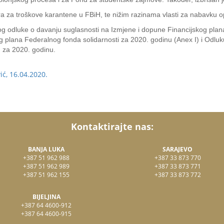
era za troškove karantene u FBiH, te nižim razinama vlasti za nabavku
log odluke o davanju suglasnosti na Izmjene i dopune Financijskog pla
 plana Federalnog fonda solidarnosti za 2020. godinu (Anex I) i Odluk
 za 2020. godinu.
ć, 16.04.2020.
Kontaktirajte nas:
BANJA LUKA
SARAJEVO
+387 51 962 988
+387 33 873 770
+387 51 962 989
+387 33 873 771
+387 51 962 155
+387 33 873 772
BIJELJINA
+387 64 4600-912
+387 64 4600-915