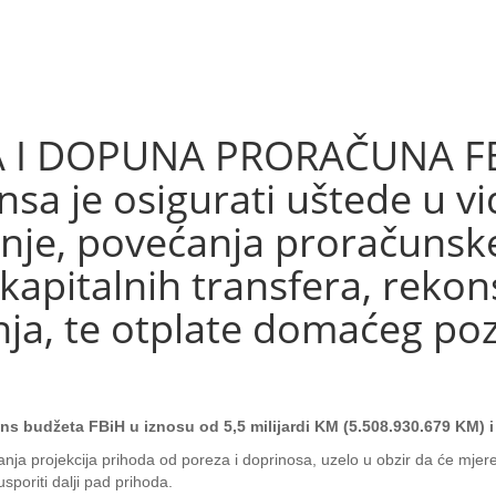
A I DOPUNA PRORAČUNA FB
nsa je osigurati uštede u v
je, povećanja proračunske 
kapitalnih transfera, rekons
nja, te otplate domaćeg poz
lans budžeta FBiH u iznosu od 5,5 milijardi KM (5.508.930.679 KM) 
avanja projekcija prihoda od poreza i doprinosa, uzelo u obzir da će mje
 usporiti dalji pad prihoda.