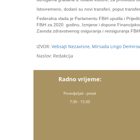
Istovremeno, dodani su novi transferi, poput transf
Federalna vlada je Parlamentu FBiH uputila i Prijed
FBiH za 2020. godinu, Izmjene i dopune Financijskog
Zavoda zdravstvenog osiguranja i reosiguranja FBiH
IZVOR:
Vebsajt Nezavisne, Mirsada Lingo Demirovi
Naslov: Redakcija
Radno vrijeme:
Ponedjeljak - petak
7:30 - 15:30