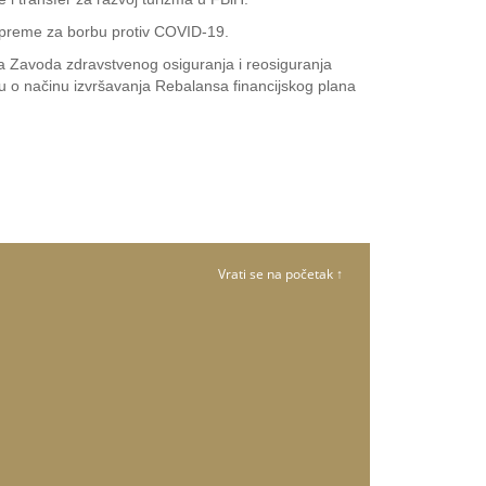
 opreme za borbu protiv COVID-19.
na Zavoda zdravstvenog osiguranja i reosiguranja
u o načinu izvršavanja Rebalansa financijskog plana
Vrati se na početak ↑