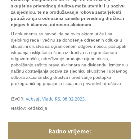
skupštine privrednog društva može utvrditi i u pozivu
za sjednicu, te na produžavanje rokova zastarjelosti
potraživanja u odnosima između privrednog društva i
njegovih članova, odnosno akcionara
.
U dokumentu se navodi da se ovim aktom utiče i na
djelokrug rada i većinu za donošenje određenih odluka u
skupštini društva sa ograničenom odgovornošću, postupak
istupanja i isključenja člana iz društva sa ograničenom
odgovornošću, određivanje prodajne cijene akcija,
poboljšanje zaštite prava akcionara na dividendu, izmjene u
načinu dostavljanja poziva za sjednicu skupštine i upravnog
odbora akcionarskog društva i uređivanje postupka
prekograničnog pripajanja i spajanja privrednih društava.
IZVOR:
Vebsajt Vlade RS, 08.02.2023.
Naslov: Redakcija
Radno vrijeme: