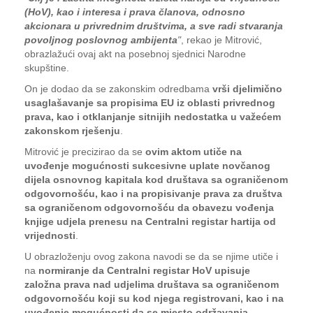
(HoV), kao i interesa i prava članova, odnosno
akcionara u privrednim društvima, a sve radi stvaranja
povoljnog poslovnog ambijenta
"
, rekao je Mitrović,
obrazlažući ovaj akt na posebnoj sjednici Narodne
skupštine.
On je dodao da se zakonskim odredbama
vrši djelimično
usaglašavanje sa propisima EU iz oblasti privrednog
prava, kao i otklanjanje sitnijih nedostatka u važećem
zakonskom rješenju
.
Mitrović je precizirao da se
ovim aktom utiče na
uvođenje mogućnosti sukcesivne uplate novčanog
dijela osnovnog kapitala kod društava sa ograničenom
odgovornošću, kao i na propisivanje prava za društva
sa ograničenom odgovornošću da obavezu vođenja
knjige udjela prenesu na Centralni registar hartija od
vrijednosti
.
U obrazloženju ovog zakona navodi se da se njime utiče i
na
normiranje da Centralni registar HoV upisuje
založna prava nad udjelima društava sa ograničenom
odgovornošću koji su kod njega registrovani, kao i na
uvođenje mogućnosti da se mjesto održavanja