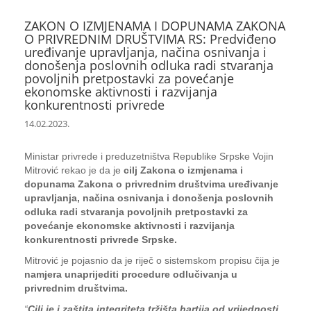
ZAKON O IZMJENAMA I DOPUNAMA ZAKONA
O PRIVREDNIM DRUŠTVIMA RS: Predviđeno
uređivanje upravljanja, načina osnivanja i
donošenja poslovnih odluka radi stvaranja
povoljnih pretpostavki za povećanje
ekonomske aktivnosti i razvijanja
konkurentnosti privrede
14.02.2023.
Ministar privrede i preduzetništva Republike Srpske Vojin
Mitrović rekao je da je
cilj Zakona o izmjenama i
dopunama Zakona o privrednim društvima uređivanje
upravljanja, načina osnivanja i donošenja poslovnih
odluka radi stvaranja povoljnih pretpostavki za
povećanje ekonomske aktivnosti i razvijanja
konkurentnosti privrede Srpske.
Mitrović je pojasnio da je riječ o sistemskom propisu čija je
namjera unaprijediti procedure odlučivanja u
privrednim društvima.
“
Cilj je i zaštita integriteta tržišta hartija od vrijednosti