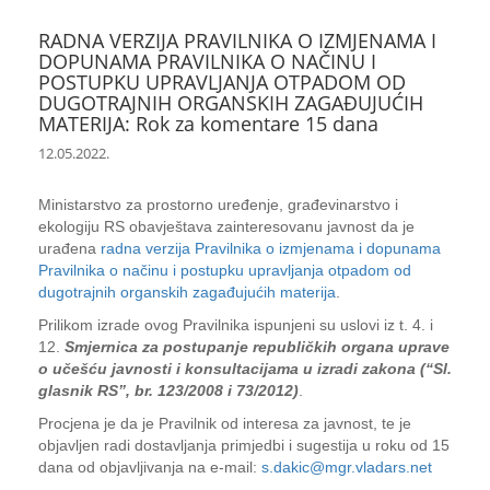
RADNA VERZIJA PRAVILNIKA O IZMJENAMA I
DOPUNAMA PRAVILNIKA O NAČINU I
POSTUPKU UPRAVLJANJA OTPADOM OD
DUGOTRAJNIH ORGANSKIH ZAGAĐUJUĆIH
MATERIJA: Rok za komentare 15 dana
12.05.2022.
Ministarstvo za prostorno uređenje, građevinarstvo i
ekologiju RS obavještava zainteresovanu javnost da je
urađena
radna verzija Pravilnika o izmjenama i dopunama
Pravilnika o načinu i postupku upravljanja otpadom od
dugotrajnih organskih zagađujućih materija
.
Prilikom izrade ovog Pravilnika ispunjeni su uslovi iz t. 4. i
12.
Smjernica za postupanje republičkih organa uprave
o učešću javnosti i konsultacijama u izradi zakona (“Sl.
glasnik RS”, br. 123/2008 i 73/2012)
.
Procjena je da je Pravilnik od interesa za javnost, te je
objavljen radi dostavljanja primjedbi i sugestija u roku od 15
dana od objavljivanja na e-mail:
s.dakic@mgr.vladars.net