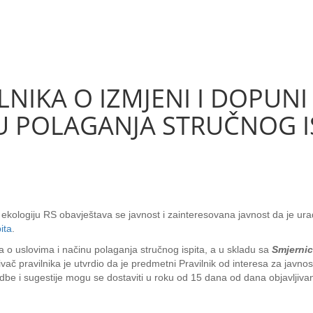
LNIKA O IZMJENI I DOPUNI
 POLAGANJA STRUČNOG ISP
i ekologiju RS obavještava se javnost i zainteresovana javnost da je u
ita
.
ika o uslovima i načinu polaganja stručnog ispita, a u skladu sa
Smjernic
ivač pravilnika je utvrdio da je predmetni Pravilnik od interesa za javnos
mjedbe i sugestije mogu se dostaviti u roku od 15 dana od dana objavljiva