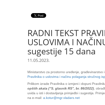
RADNI TEKST PRAVI
USLOVIMA I NAČINU
sugestije 15 dana
11.05.2023.
Ministarstvo za prostorno uređenje, građevinarstvo 
Pravilnika o uslovima i načinu polaganja stručnog isp
Prilikom izrade Pravilnika o izmjeni i dopuni Praviln
opštih akata (“S. glasnik RS”, br. 86/2022)
, obrađ
uvida u isti i dostavljanja primjedbi i sugestija. Pri
na e-mail:
a.kotur@mgr.vladars.net