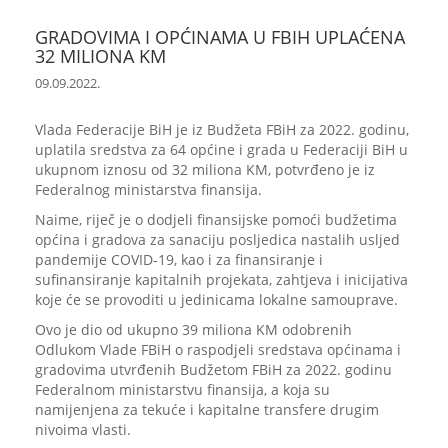
GRADOVIMA I OPĆINAMA U FBIH UPLAĆENA
32 MILIONA KM
09.09.2022.
Vlada Federacije BiH je iz Budžeta FBiH za 2022. godinu,
uplatila sredstva za 64 općine i grada u Federaciji BiH u
ukupnom iznosu od 32 miliona KM, potvrđeno je iz
Federalnog ministarstva finansija.
Naime, riječ je o dodjeli finansijske pomoći budžetima
općina i gradova za sanaciju posljedica nastalih usljed
pandemije COVID-19, kao i za finansiranje i
sufinansiranje kapitalnih projekata, zahtjeva i inicijativa
koje će se provoditi u jedinicama lokalne samouprave.
Ovo je dio od ukupno 39 miliona KM odobrenih
Odlukom Vlade FBiH o raspodjeli sredstava općinama i
gradovima utvrđenih Budžetom FBiH za 2022. godinu
Federalnom ministarstvu finansija, a koja su
namijenjena za tekuće i kapitalne transfere drugim
nivoima vlasti.