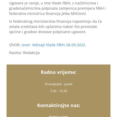
Ugovore je ranije, u ime Vlade FBiH, s načelnicima i
gradonačelnicima potpisala zamjenica premijera FBiH i
federalna ministrica finansija Jelka Milićević.
Iz Federalnog ministarstva finansija napominju da će
ostala sredstava biti uplaćena nakon što preostale
općine i gradovi dostave potpisane ugovore.
IZVOR:
Izvor: Vebsajt Vlade FBiH, 06.09.2022.
Naslov: Redakcija
Radno vrijeme:
Ponedjeljak - petak
7:30 - 15:30
Kontaktirajte nas: