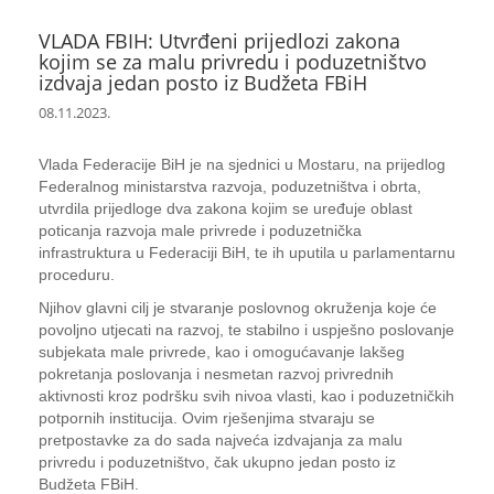
VLADA FBIH: Utvrđeni prijedlozi zakona
kojim se za malu privredu i poduzetništvo
izdvaja jedan posto iz Budžeta FBiH
08.11.2023.
Vlada Federacije BiH je na sjednici u Mostaru, na prijedlog
Federalnog ministarstva razvoja, poduzetništva i obrta,
utvrdila prijedloge dva zakona kojim se uređuje oblast
poticanja razvoja male privrede i poduzetnička
infrastruktura u Federaciji BiH, te ih uputila u parlamentarnu
proceduru.
Njihov glavni cilj je stvaranje poslovnog okruženja koje će
povoljno utjecati na razvoj, te stabilno i uspješno poslovanje
subjekata male privrede, kao i omogućavanje lakšeg
pokretanja poslovanja i nesmetan razvoj privrednih
aktivnosti kroz podršku svih nivoa vlasti, kao i poduzetničkih
potpornih institucija. Ovim rješenjima stvaraju se
pretpostavke za do sada najveća izdvajanja za malu
privredu i poduzetništvo, čak ukupno jedan posto iz
Budžeta FBiH.