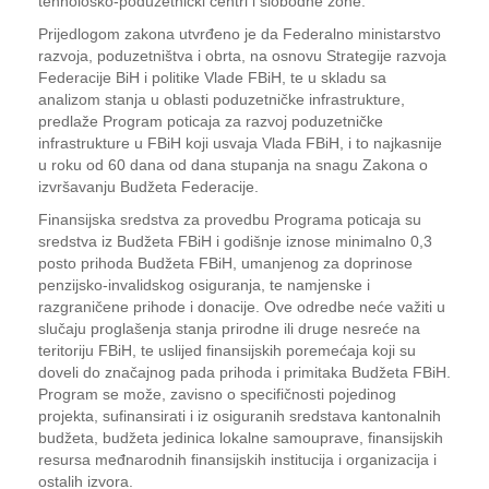
tehnološko-poduzetnički centri i slobodne zone.
Prijedlogom zakona utvrđeno je da Federalno ministarstvo
razvoja, poduzetništva i obrta, na osnovu Strategije razvoja
Federacije BiH i politike Vlade FBiH, te u skladu sa
analizom stanja u oblasti poduzetničke infrastrukture,
predlaže Program poticaja za razvoj poduzetničke
infrastrukture u FBiH koji usvaja Vlada FBiH, i to najkasnije
u roku od 60 dana od dana stupanja na snagu Zakona o
izvršavanju Budžeta Federacije.
Finansijska sredstva za provedbu Programa poticaja su
sredstva iz Budžeta FBiH i godišnje iznose minimalno 0,3
posto prihoda Budžeta FBiH, umanjenog za doprinose
penzijsko-invalidskog osiguranja, te namjenske i
razgraničene prihode i donacije. Ove odredbe neće važiti u
slučaju proglašenja stanja prirodne ili druge nesreće na
teritoriju FBiH, te uslijed finansijskih poremećaja koji su
doveli do značajnog pada prihoda i primitaka Budžeta FBiH.
Program se može, zavisno o specifičnosti pojedinog
projekta, sufinansirati i iz osiguranih sredstava kantonalnih
budžeta, budžeta jedinica lokalne samouprave, finansijskih
resursa međnarodnih finansijskih institucija i organizacija i
ostalih izvora.