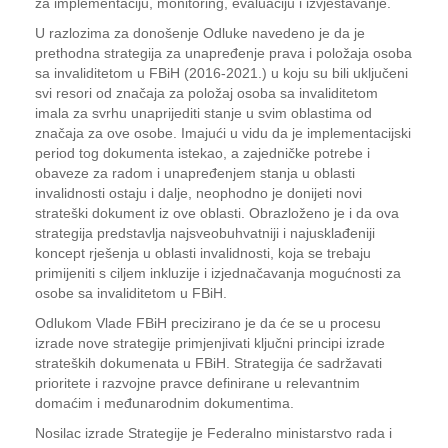
za implementaciju, monitoring, evaluaciju i izvještavanje.
U razlozima za donošenje Odluke navedeno je da je
prethodna strategija za unapređenje prava i položaja osoba
sa invaliditetom u FBiH (2016-2021.) u koju su bili uključeni
svi resori od značaja za položaj osoba sa invaliditetom
imala za svrhu unaprijediti stanje u svim oblastima od
značaja za ove osobe. Imajući u vidu da je implementacijski
period tog dokumenta istekao, a zajedničke potrebe i
obaveze za radom i unapređenjem stanja u oblasti
invalidnosti ostaju i dalje, neophodno je donijeti novi
strateški dokument iz ove oblasti. Obrazloženo je i da ova
strategija predstavlja najsveobuhvatniji i najusklađeniji
koncept rješenja u oblasti invalidnosti, koja se trebaju
primijeniti s ciljem inkluzije i izjednačavanja mogućnosti za
osobe sa invaliditetom u FBiH.
Odlukom Vlade FBiH precizirano je da će se u procesu
izrade nove strategije primjenjivati ključni principi izrade
strateških dokumenata u FBiH. Strategija će sadržavati
prioritete i razvojne pravce definirane u relevantnim
domaćim i međunarodnim dokumentima.
Nosilac izrade Strategije je Federalno ministarstvo rada i