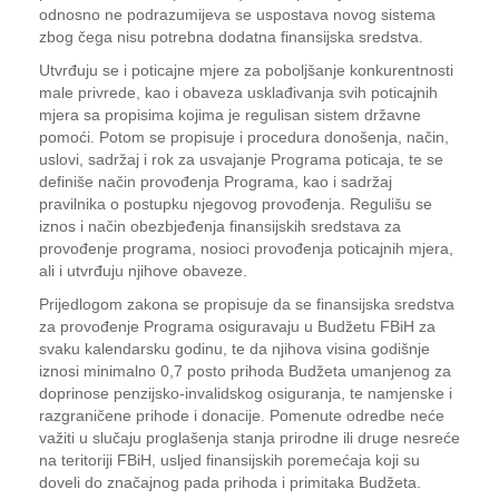
odnosno ne podrazumijeva se uspostava novog sistema
zbog čega nisu potrebna dodatna finansijska sredstva.
Utvrđuju se i poticajne mjere za poboljšanje konkurentnosti
male privrede, kao i obaveza usklađivanja svih poticajnih
mjera sa propisima kojima je regulisan sistem državne
pomoći. Potom se propisuje i procedura donošenja, način,
uslovi, sadržaj i rok za usvajanje Programa poticaja, te se
definiše način provođenja Programa, kao i sadržaj
pravilnika o postupku njegovog provođenja. Regulišu se
iznos i način obezbjeđenja finansijskih sredstava za
provođenje programa, nosioci provođenja poticajnih mjera,
ali i utvrđuju njihove obaveze.
Prijedlogom zakona se propisuje da se finansijska sredstva
za provođenje Programa osiguravaju u Budžetu FBiH za
svaku kalendarsku godinu, te da njihova visina godišnje
iznosi minimalno 0,7 posto prihoda Budžeta umanjenog za
doprinose penzijsko-invalidskog osiguranja, te namjenske i
razgraničene prihode i donacije. Pomenute odredbe neće
važiti u slučaju proglašenja stanja prirodne ili druge nesreće
na teritoriji FBiH, usljed finansijskih poremećaja koji su
doveli do značajnog pada prihoda i primitaka Budžeta.