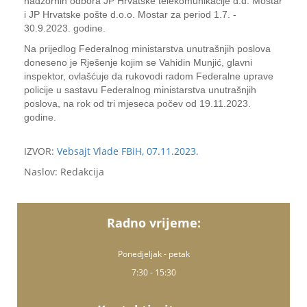
nadzornih odbora JP Hrvatske telekomunikacije d.d. Mostar
i JP Hrvatske pošte d.o.o. Mostar za period 1.7. -
30.9.2023. godine.
Na prijedlog Federalnog ministarstva unutrašnjih poslova
doneseno je Rješenje kojim se Vahidin Munjić, glavni
inspektor, ovlašćuje da rukovodi radom Federalne uprave
policije u sastavu Federalnog ministarstva unutrašnjih
poslova, na rok od tri mjeseca počev od 19.11.2023.
godine.
IZVOR:
Vebsajt Vlade FBiH, 07.11.2023.
Naslov: Redakcija
Radno vrijeme:
Ponedjeljak - petak
7:30 - 15:30