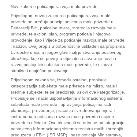
Novi zakon o poticanju razvoja male privrede
Prijedlogom novog zakona o poticanju razvoja male
privrede se uređuju principi poticanja male privrede u
Federaciji BiH, poticajne mjere, strategija razvoja male
privrede, te akcioni plan, program poticaja i njegovo
provođenje, kao i Vijeće za poticanje razvoja male privrede
i nadzor. Ovaj propis u potpunosti je usklađen sa propisima
Evropske unije, a njegov glavni cilj je stvaranje poslovnog
okruženja koje će povoljno utjecati na stvaranje novih i
razvoj postojećih subjekata male privrede, te njihovo
stabilno i uspješno poslovanje.
Prijedlogom zakona se, između ostalog, propisuje
kategorizacija subjekata male privrede na mikro, male i
srednje subjekte, te se preciziraju uslovi ove kategorizacije.
Propisuje se i način uspostavljanja informacionog sistema
subjekata male privrede i upravljanja poticajima radi
planiranja, provodenja, praćenja i vrednovanja mjera i
instrumenata poticanja razvoja male privrede i ocjene
privrednih učinaka. Ove aktivnosti se odnose na integraciju
postojećeg Informacionog sistema registra malih i srednjih
preduzeća u FBiH (ISR MSP) i baze poticaja Ministarstva,