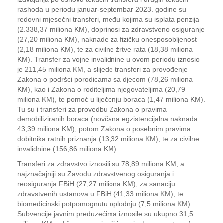
rashoda u periodu januar-septembar 2023. godine su
redovni mjesečni transferi, među kojima su isplata penzija
(2.338,37 miliona KM), doprinosi za zdravstveno osiguranje
(27,20 miliona KM), naknade za fizičku onesposobljenost
(2,18 miliona KM), te za civilne žrtve rata (18,38 miliona
KM). Transfer za vojne invalidnine u ovom periodu iznosio
je 211,45 miliona KM, a slijede transferi za provođenje
Zakona o podršci porodicama sa djecom (78,26 miliona
KM), kao i Zakona o roditeljima njegovateljima (20,79
miliona KM), te pomoć u liječenju boraca (1,47 miliona KM).
Tu su i transferi za provedbu Zakona o pravima
demobiliziranih boraca (novčana egzistencijalna naknada
43,39 miliona KM), potom Zakona o posebnim pravima
dobitnika ratnih priznanja (13,32 miliona KM), te za civilne
invalidnine (156,86 miliona KM).
Transferi za zdravstvo iznosili su 78,89 miliona KM, a
najznačajniji su Zavodu zdravstvenog osiguranja i
reosiguranja FBiH (27,27 miliona KM), za sanaciju
zdravstvenih ustanova u FBiH (41,33 miliona KM), te
biomedicinski potpomognutu oplodnju (7,5 miliona KM).
Subvencije javnim preduzećima iznosile su ukupno 31,5