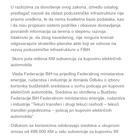
U razlozima za donošenje ovog zakona, između ostalog,
predlagač navodi da oblast poduzetničke infrastrukture nije
pravno uređena, te da nema kvalitetne baze podataka, kao
i da nisu propisani sistemi podrške i obaveze dostavljanja
povratnih informacija sa terena o stepenu razvoja.
Istaknuto je, da zbog navedenog, nije moguće kreirati
odgovarajuće strateško-planske akte koji se odnose na
razvoj poduzetničke infrastrukture u FBiH.
Skoro pola miliona KM subvencija za kupovinu električnih
automobila
Vlada Federacije BiH na prijedlog Federalnog ministarstva
energije, rudarstva i industrije je donijela Odluku o izboru
korisnika budžetskih sredstava u svrhu poticaja pri kupovini
električnih automobila. Sredstva su utvrđena u Budžetu
Federacije BiH Federalnom ministarstvu energije, rudarstva
i industrije “Tekući transferi i drugi tekući rashodi – tekući
transferi pojedincima – poticaj pri kupovini električnih
automobila”.
Odlukom se korisnicima odobravaju sredstva u ukupnom
iznosu od 498.000 KM u vidu subvencije za kupovinu 89