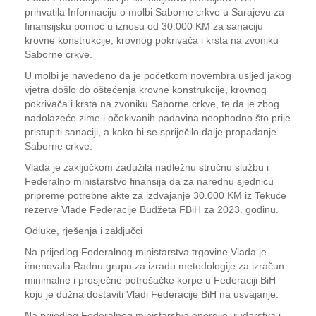
prihvatila Informaciju o molbi Saborne crkve u Sarajevu za
finansijsku pomoć u iznosu od 30.000 KM za sanaciju
krovne konstrukcije, krovnog pokrivača i krsta na zvoniku
Saborne crkve.
U molbi je navedeno da je početkom novembra usljed jakog
vjetra došlo do oštećenja krovne konstrukcije, krovnog
pokrivača i krsta na zvoniku Saborne crkve, te da je zbog
nadolazeće zime i očekivanih padavina neophodno što prije
pristupiti sanaciji, a kako bi se spriječilo dalje propadanje
Saborne crkve.
Vlada je zaključkom zadužila nadležnu stručnu službu i
Federalno ministarstvo finansija da za narednu sjednicu
pripreme potrebne akte za izdvajanje 30.000 KM iz Tekuće
rezerve Vlade Federacije Budžeta FBiH za 2023. godinu.
Odluke, rješenja i zaključci
Na prijedlog Federalnog ministarstva trgovine Vlada je
imenovala Radnu grupu za izradu metodologije za izračun
minimalne i prosječne potrošačke korpe u Federaciji BiH
koju je dužna dostaviti Vladi Federacije BiH na usvajanje.
Na prijedlog Federalnog ministarstva energije, rudarstva i