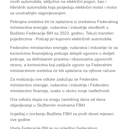
novih automobila, isključivo na električni pogon, kao i
hibridnih automobila koja posjeduju električni motor i motor
sa unutrašnjim sagorijevanjem.
Poticajna sredstva bit će isplaćena iz sredstava Federalnog
ministarstva energije, rudarstva i industrije utvrđenih u
Budžetu Federacije BiH za 2023. godinu, Tekući transferi
pojedincima - Poticaji pri kupovini električnih automobila.
Federalno ministarstvo energije, rudarstva i industrije će sa
korisnicima finansijskog poticaja sklopiti ugovore o dodjeli
poticaja, sa definisanim pravima i obavezama ugovornih
strana, a korisnicima koji zaključe ugovor sa Federalnim
ministarstvom sredstva će biti uplaćena na njihove račune.
Za realizaciju ove odluke zadužuju se Federalno
ministarstvo energije, rudarstva i industrije i Federalno
ministarstvo finansija, svako u okviru svoje nadležnosti.
Ova odluka stupa na snagu narednog dana od dana
objavljivanja u Službenim novinama FBiH.
Izvještaj o izvršenju Budžeta FBiH za prvih devet mjeseci
ove godine
Vlada Federacije BiH je na prijedlog Federalnog