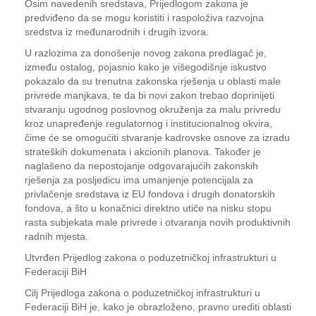
Osim navedenih sredstava, Prijedlogom zakona je
predviđeno da se mogu koristiti i raspoloživa razvojna
sredstva iz međunarodnih i drugih izvora.
U razlozima za donošenje novog zakona predlagač je,
između ostalog, pojasnio kako je višegodišnje iskustvo
pokazalo da su trenutna zakonska rješenja u oblasti male
privrede manjkava, te da bi novi zakon trebao doprinijeti
stvaranju ugodnog poslovnog okruženja za malu privredu
kroz unapređenje regulatornog i institucionalnog okvira,
čime će se omogućiti stvaranje kadrovske osnove za izradu
strateških dokumenata i akcionih planova. Također je
naglašeno da nepostojanje odgovarajućih zakonskih
rješenja za posljedicu ima umanjenje potencijala za
privlačenje sredstava iz EU fondova i drugih donatorskih
fondova, a što u konačnici direktno utiče na nisku stopu
rasta subjekata male privrede i otvaranja novih produktivnih
radnih mjesta.
Utvrđen Prijedlog zakona o poduzetničkoj infrastrukturi u
Federaciji BiH
Cilj Prijedloga zakona o poduzetničkoj infrastrukturi u
Federaciji BiH je, kako je obrazloženo, pravno urediti oblasti