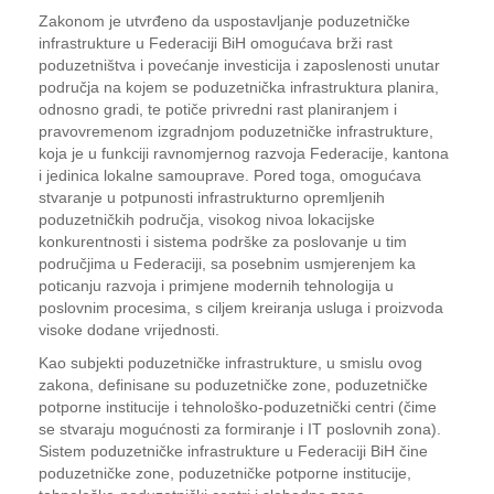
Zakonom je utvrđeno da uspostavljanje poduzetničke
infrastrukture u Federaciji BiH omogućava brži rast
poduzetništva i povećanje investicija i zaposlenosti unutar
područja na kojem se poduzetnička infrastruktura planira,
odnosno gradi, te potiče privredni rast planiranjem i
pravovremenom izgradnjom poduzetničke infrastrukture,
koja je u funkciji ravnomjernog razvoja Federacije, kantona
i jedinica lokalne samouprave. Pored toga, omogućava
stvaranje u potpunosti infrastrukturno opremljenih
poduzetničkih područja, visokog nivoa lokacijske
konkurentnosti i sistema podrške za poslovanje u tim
područjima u Federaciji, sa posebnim usmjerenjem ka
poticanju razvoja i primjene modernih tehnologija u
poslovnim procesima, s ciljem kreiranja usluga i proizvoda
visoke dodane vrijednosti.
Kao subjekti poduzetničke infrastrukture, u smislu ovog
zakona, definisane su poduzetničke zone, poduzetničke
potporne institucije i tehnološko-poduzetnički centri (čime
se stvaraju mogućnosti za formiranje i IT poslovnih zona).
Sistem poduzetničke infrastrukture u Federaciji BiH čine
poduzetničke zone, poduzetničke potporne institucije,