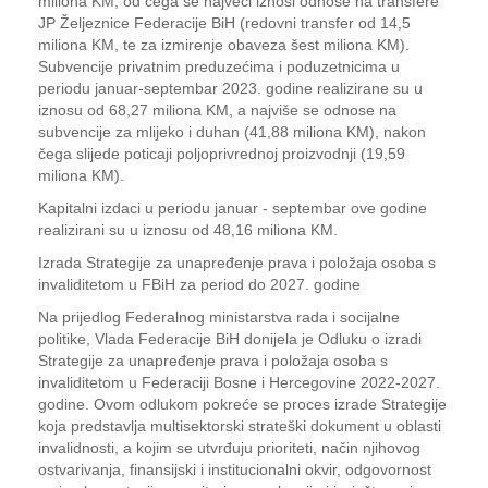
miliona KM, od čega se najveći iznosi odnose na transfere
JP Željeznice Federacije BiH (redovni transfer od 14,5
miliona KM, te za izmirenje obaveza šest miliona KM).
Subvencije privatnim preduzećima i poduzetnicima u
periodu januar-septembar 2023. godine realizirane su u
iznosu od 68,27 miliona KM, a najviše se odnose na
subvencije za mlijeko i duhan (41,88 miliona KM), nakon
čega slijede poticaji poljoprivrednoj proizvodnji (19,59
miliona KM).
Kapitalni izdaci u periodu januar - septembar ove godine
realizirani su u iznosu od 48,16 miliona KM.
Izrada Strategije za unapređenje prava i položaja osoba s
invaliditetom u FBiH za period do 2027. godine
Na prijedlog Federalnog ministarstva rada i socijalne
politike, Vlada Federacije BiH donijela je Odluku o izradi
Strategije za unapređenje prava i položaja osoba s
invaliditetom u Federaciji Bosne i Hercegovine 2022-2027.
godine. Ovom odlukom pokreće se proces izrade Strategije
koja predstavlja multisektorski strateški dokument u oblasti
invalidnosti, a kojim se utvrđuju prioriteti, način njihovog
ostvarivanja, finansijski i institucionalni okvir, odgovornost