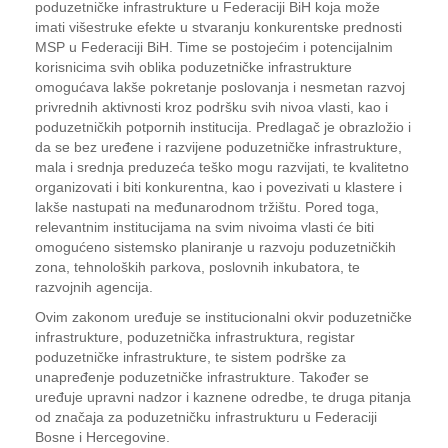
poduzetničke infrastrukture u Federaciji BiH koja može
imati višestruke efekte u stvaranju konkurentske prednosti
MSP u Federaciji BiH. Time se postojećim i potencijalnim
korisnicima svih oblika poduzetničke infrastrukture
omogućava lakše pokretanje poslovanja i nesmetan razvoj
privrednih aktivnosti kroz podršku svih nivoa vlasti, kao i
poduzetničkih potpornih institucija. Predlagač je obrazložio i
da se bez uređene i razvijene poduzetničke infrastrukture,
mala i srednja preduzeća teško mogu razvijati, te kvalitetno
organizovati i biti konkurentna, kao i povezivati u klastere i
lakše nastupati na međunarodnom tržištu. Pored toga,
relevantnim institucijama na svim nivoima vlasti će biti
omogućeno sistemsko planiranje u razvoju poduzetničkih
zona, tehnoloških parkova, poslovnih inkubatora, te
razvojnih agencija.
Ovim zakonom uređuje se institucionalni okvir poduzetničke
infrastrukture, poduzetnička infrastruktura, registar
poduzetničke infrastrukture, te sistem podrške za
unapređenje poduzetničke infrastrukture. Također se
uređuje upravni nadzor i kaznene odredbe, te druga pitanja
od značaja za poduzetničku infrastrukturu u Federaciji
Bosne i Hercegovine.