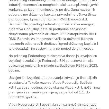
industrije doneseni su neophodni akti za raspisivanje javnih
konkursa za izbor i nominovanje po dva člana nadzornih
odbora uime državnog kapitala privrednih društava Binas
d.d. Bugojno, Igman d.d. Konjic i RMU Banovići d.d.
Banovići. Na prijedlog Federalnog ministarstva energije,
rudarstva i industrije date su prethodne saglasnosti
skupštinama privrednih društava JP Elektroprivreda BiH i
RMU Banovići za imenovanje vršilaca dužnosti članova
nadzornih odbora ovih društava ispred državnog kapitala i
to u dosadašnjim sastavima, a na period do tri mjeseca.
Na prijedlog Federalnog ministarstva finansija usvojeni su
izvještaji o zaduženju Federacije BiH po osnovu emisija
obveznica emitiranih u skladu sa Budžetom FBiH za 2023.
godinu.
Usvojen je i Izvještaj o odobravanju izdvajanja finansijskih
sredstava iz Tekuće rezerve Vlade Federacije Budžeta
FBiH za 2023. godinu, po odlukama Vlade FBiH, rješenjima
premijera i zamjenika premijera, za period od 1.1. do
30.9.2023. godine.
Vlada Federacije BiH upoznala se i sa izvještajima o radu