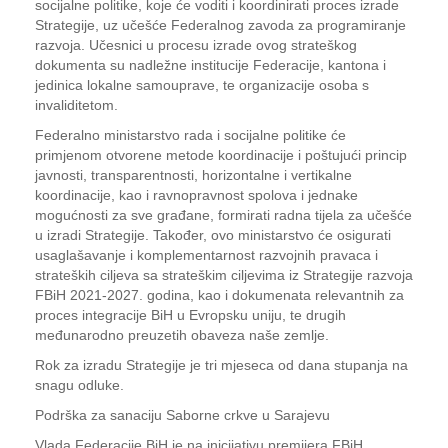
socijalne politike, koje će voditi i koordinirati proces izrade
Strategije, uz učešće Federalnog zavoda za programiranje
razvoja. Učesnici u procesu izrade ovog strateškog
dokumenta su nadležne institucije Federacije, kantona i
jedinica lokalne samouprave, te organizacije osoba s
invaliditetom.
Federalno ministarstvo rada i socijalne politike će
primjenom otvorene metode koordinacije i poštujući princip
javnosti, transparentnosti, horizontalne i vertikalne
koordinacije, kao i ravnopravnost spolova i jednake
mogućnosti za sve građane, formirati radna tijela za učešće
u izradi Strategije. Također, ovo ministarstvo će osigurati
usaglašavanje i komplementarnost razvojnih pravaca i
strateških ciljeva sa strateškim ciljevima iz Strategije razvoja
FBiH 2021-2027. godina, kao i dokumenata relevantnih za
proces integracije BiH u Evropsku uniju, te drugih
međunarodno preuzetih obaveza naše zemlje.
Rok za izradu Strategije je tri mjeseca od dana stupanja na
snagu odluke.
Podrška za sanaciju Saborne crkve u Sarajevu
Vlada Federacije BiH je na inicijativu premijera FBiH