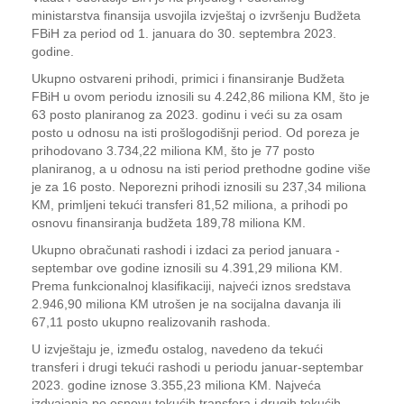
ministarstva finansija usvojila izvještaj o izvršenju Budžeta
FBiH za period od 1. januara do 30. septembra 2023.
godine.
Ukupno ostvareni prihodi, primici i finansiranje Budžeta
FBiH u ovom periodu iznosili su 4.242,86 miliona KM, što je
63 posto planiranog za 2023. godinu i veći su za osam
posto u odnosu na isti prošlogodišnji period. Od poreza je
prihodovano 3.734,22 miliona KM, što je 77 posto
planiranog, a u odnosu na isti period prethodne godine više
je za 16 posto. Neporezni prihodi iznosili su 237,34 miliona
KM, primljeni tekući transferi 81,52 miliona, a prihodi po
osnovu finansiranja budžeta 189,78 miliona KM.
Ukupno obračunati rashodi i izdaci za period januara -
septembar ove godine iznosili su 4.391,29 miliona KM.
Prema funkcionalnoj klasifikaciji, najveći iznos sredstava
2.946,90 miliona KM utrošen je na socijalna davanja ili
67,11 posto ukupno realizovanih rashoda.
U izvještaju je, između ostalog, navedeno da tekući
transferi i drugi tekući rashodi u periodu januar-septembar
2023. godine iznose 3.355,23 miliona KM. Najveća
izdvajanja po osnovu tekućih transfera i drugih tekućih