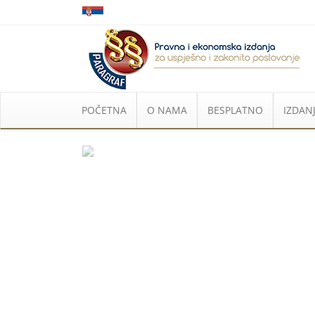
POČETNA
O NAMA
BESPLATNO
IZDANJ