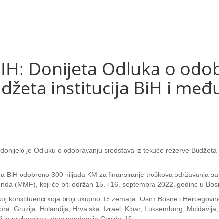
IH: Donijeta Odluka o odo
udžeta institucija BiH i m
u
, donijelo je Odluku o odobravanju sredstava iz tekuće rezerve Budžeta
ra BiH odobreno 300 hiljada KM za finansiranje troškova održavanja s
a (MMF), koji će biti održan 15. i 16. septembra 2022. godine u Bosni
koj konstituenci koja broji ukupno 15 zemalja. Osim Bosne i Hercegovi
ra, Gruzija, Holandija, Hrvatska, Izrael, Kipar, Luksemburg, Moldavija
ali je prolongiran zbog pandemije Covida-19.