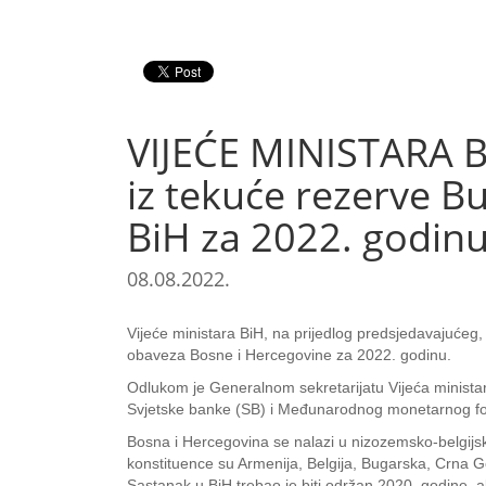
VIJEĆE MINISTARA B
iz tekuće rezerve B
BiH za 2022. godin
08.08.2022.
Vijeće ministara BiH, na prijedlog predsjedavajućeg
obaveza Bosne i Hercegovine za 2022. godinu.
Odlukom je Generalnom sekretarijatu Vijeća minista
Svjetske banke (SB) i Međunarodnog monetarnog fond
Bosna i Hercegovina se nalazi u nizozemsko-belgijs
konstituence su Armenija, Belgija, Bugarska, Crna Go
Sastanak u BiH trebao je biti održan 2020. godine, 