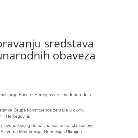
bravanju sredstava
eđunarodnih obaveza
 institucija Bosne i Hercegovine i međunarodnih
astanka Grupe konstituence zemalja u okviru
 i Hercegovini.
ne, ovogodišnjeg domaćina sastanka, članice ove
, Sjeverna Makedonija, Rumunija i Ukrajina.