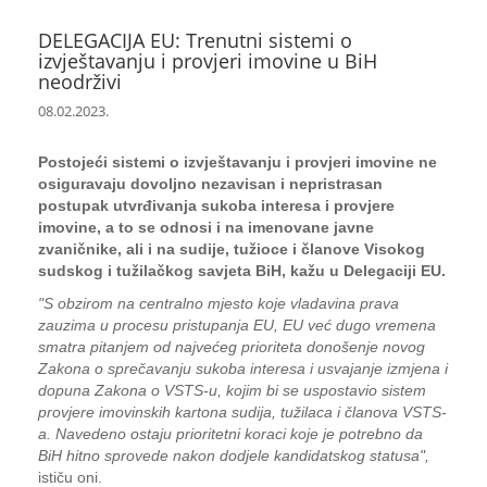
DELEGACIJA EU: Trenutni sistemi o
izvještavanju i provjeri imovine u BiH
neodrživi
08.02.2023.
Postojeći sistemi o izvještavanju i provjeri imovine ne
osiguravaju dovoljno nezavisan i nepristrasan
postupak utvrđivanja sukoba interesa i provjere
imovine, a to se odnosi i na imenovane javne
zvaničnike, ali i na sudije, tužioce i članove Visokog
sudskog i tužilačkog savjeta BiH, kažu u Delegaciji EU.
"S obzirom na centralno mjesto koje vladavina prava
zauzima u procesu pristupanja EU, EU već dugo vremena
smatra pitanjem od najvećeg prioriteta donošenje novog
Zakona o sprečavanju sukoba interesa i usvajanje izmjena i
dopuna Zakona o VSTS-u, kojim bi se uspostavio sistem
provjere imovinskih kartona sudija, tužilaca i članova VSTS-
a. Navedeno ostaju prioritetni koraci koje je potrebno da
BiH hitno sprovede nakon dodjele kandidatskog statusa",
ističu oni.