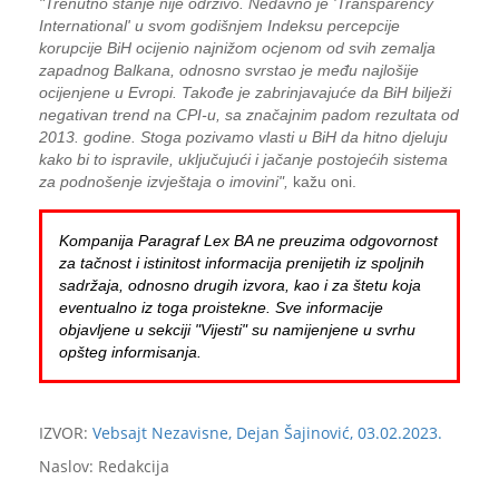
"Trenutno stanje nije održivo. Nedavno je 'Transparency
International' u svom godišnjem Indeksu percepcije
korupcije BiH ocijenio najnižom ocjenom od svih zemalja
zapadnog Balkana, odnosno svrstao je među najlošije
ocijenjene u Evropi. Takođe je zabrinjavajuće da BiH bilježi
negativan trend na CPI-u, sa značajnim padom rezultata od
2013. godine. Stoga pozivamo vlasti u BiH da hitno djeluju
kako bi to ispravile, uključujući i jačanje postojećih sistema
za podnošenje izvještaja o imovini",
kažu oni.
Kompanija Paragraf Lex BA ne preuzima odgovornost
za tačnost i istinitost informacija prenijetih iz spoljnih
sadržaja, odnosno drugih izvora, kao i za štetu koja
eventualno iz toga proistekne. Sve informacije
objavljene u sekciji "Vijesti" su namijenjene u svrhu
opšteg informisanja.
IZVOR:
Vebsajt Nezavisne, Dejan Šajinović, 03.02.2023.
Naslov: Redakcija