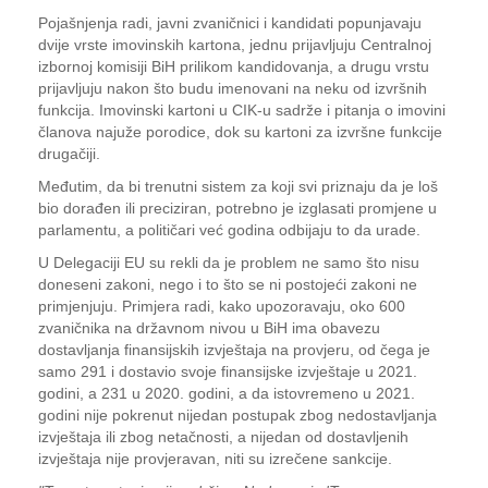
Pojašnjenja radi, javni zvaničnici i kandidati popunjavaju
dvije vrste imovinskih kartona, jednu prijavljuju Centralnoj
izbornoj komisiji BiH prilikom kandidovanja, a drugu vrstu
prijavljuju nakon što budu imenovani na neku od izvršnih
funkcija. Imovinski kartoni u CIK-u sadrže i pitanja o imovini
članova najuže porodice, dok su kartoni za izvršne funkcije
drugačiji.
Međutim, da bi trenutni sistem za koji svi priznaju da je loš
bio dorađen ili preciziran, potrebno je izglasati promjene u
parlamentu, a političari već godina odbijaju to da urade.
U Delegaciji EU su rekli da je problem ne samo što nisu
doneseni zakoni, nego i to što se ni postojeći zakoni ne
primjenjuju. Primjera radi, kako upozoravaju, oko 600
zvaničnika na državnom nivou u BiH ima obavezu
dostavljanja finansijskih izvještaja na provjeru, od čega je
samo 291 i dostavio svoje finansijske izvještaje u 2021.
godini, a 231 u 2020. godini, a da istovremeno u 2021.
godini nije pokrenut nijedan postupak zbog nedostavljanja
izvještaja ili zbog netačnosti, a nijedan od dostavljenih
izvještaja nije provjeravan, niti su izrečene sankcije.