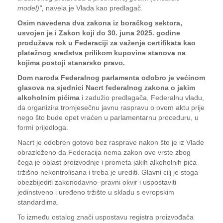
model)",
navela je Vlada kao predlagač.
Osim navedena dva zakona iz boračkog sektora,
usvojen je i Zakon koji do 30. juna 2025. godine
produžava rok u Federaciji za važenje certifikata kao
platežnog sredstva prilikom kupovine stanova na
kojima postoji stanarsko pravo.
Dom naroda Federalnog parlamenta odobro je većinom
glasova na sjednici Nacrt federalnog zakona o jakim
alkoholnim pićima
i zadužio predlagača, Federalnu vladu,
da organizira tromjesečnu javnu raspravu o ovom aktu prije
nego što bude opet vraćen u parlamentarnu proceduru, u
formi prijedloga.
Nacrt je odobren gotovo bez rasprave nakon što je iz Vlade
obrazloženo da Federacija nema zakon ove vrste zbog
čega je oblast proizvodnje i prometa jakih alkoholnih pića
tržišno nekontrolisana i treba je urediti. Glavni cilj je stoga
obezbijediti zakonodavno–pravni okvir i uspostaviti
jedinstveno i uređeno tržište u skladu s evropskim
standardima.
To između ostalog znači uspostavu registra proizvođača