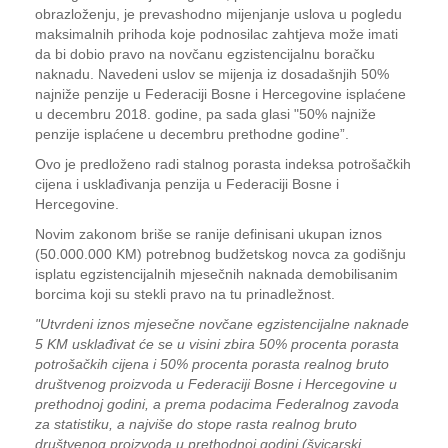
obrazloženju, je prevashodno mijenjanje uslova u pogledu
maksimalnih prihoda koje podnosilac zahtjeva može imati
da bi dobio pravo na novčanu egzistencijalnu boračku
naknadu. Navedeni uslov se mijenja iz dosadašnjih 50%
najniže penzije u Federaciji Bosne i Hercegovine isplaćene
u decembru 2018. godine, pa sada glasi "50% najniže
penzije isplaćene u decembru prethodne godine”.
Ovo je predloženo radi stalnog porasta indeksa potrošačkih
cijena i usklađivanja penzija u Federaciji Bosne i
Hercegovine.
Novim zakonom briše se ranije definisani ukupan iznos
(50.000.000 KM) potrebnog budžetskog novca za godišnju
isplatu egzistencijalnih mjesečnih naknada demobilisanim
borcima koji su stekli pravo na tu prinadležnost.
"Utvrdeni iznos mjesečne novčane egzistencijalne naknade
5 KM usklađivat će se u visini zbira 50% procenta porasta
potrošačkih cijena i 50% procenta porasta realnog bruto
društvenog proizvoda u Federaciji Bosne i Hercegovine u
prethodnoj godini, a prema podacima Federalnog zavoda
za statistiku, a najviše do stope rasta realnog bruto
društvenog proizvoda u prethodnoj godini (švicarski