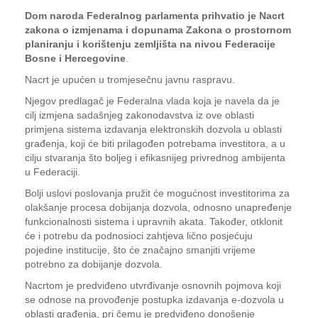
Dom naroda Federalnog parlamenta prihvatio je Nacrt
zakona o izmjenama i dopunama Zakona o prostornom
planiranju i korištenju zemljišta na nivou Federacije
Bosne i Hercegovine
.
Nacrt je upućen u tromjesečnu javnu raspravu.
Njegov predlagač je Federalna vlada koja je navela da je
cilj izmjena sadašnjeg zakonodavstva iz ove oblasti
primjena sistema izdavanja elektronskih dozvola u oblasti
građenja, koji će biti prilagođen potrebama investitora, a u
cilju stvaranja što boljeg i efikasnijeg privrednog ambijenta
u Federaciji.
Bolji uslovi poslovanja pružit će mogućnost investitorima za
olakšanje procesa dobijanja dozvola, odnosno unapređenje
funkcionalnosti sistema i upravnih akata. Također, otklonit
će i potrebu da podnosioci zahtjeva lično posjećuju
pojedine institucije, što će značajno smanjiti vrijeme
potrebno za dobijanje dozvola.
Nacrtom je predviđeno utvrđivanje osnovnih pojmova koji
se odnose na provođenje postupka izdavanja e-dozvola u
oblasti građenja, pri čemu je predviđeno donošenje