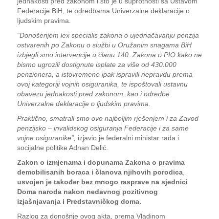
jednakosti pred zakonom i što je u suprotnosti sa Ustavom
Federacije BiH, te odredbama Univerzalne deklaracije o
ljudskim pravima.
“Donošenjem lex specialis zakona o ujednačavanju penzija
ostvarenih po Zakonu o službi u Oružanim snagama BiH
izbjegli smo intervencije u članu 140. Zakona o PIO kako ne
bismo ugrozili dostignute isplate za više od 430.000
penzionera, a istovremeno ipak ispravili nepravdu prema
ovoj kategoriji vojnih osiguranika, te ispoštovali ustavnu
obavezu jednakosti pred zakonom, kao i odredbe
Univerzalne deklaracije o ljudskim pravima.
Praktično, smatrali smo ovo najboljim rješenjem i za Zavod
penzijsko – invalidskog osiguranja Federacije i za same
vojne osiguranike”,
izjavio je federalni ministar rada i
socijalne politike Adnan Delić.
Zakon o izmjenama i dopunama Zakona o pravima
demobilisanih boraca i članova njihovih porodica
,
usvojen je također bez mnogo rasprave na sjednici
Doma naroda nakon nedavnog pozitivnog
izjašnjavanja i Predstavničkog doma.
Razlog za donošnje ovog akta, prema Vladinom