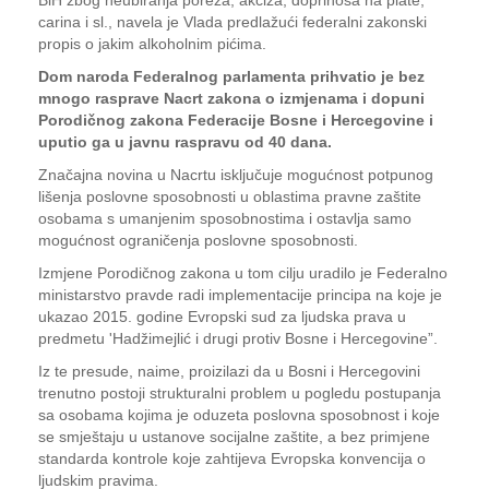
BiH zbog neubiranja poreza, akciza, doprinosa na plate,
carina i sl., navela je Vlada predlažući federalni zakonski
propis o jakim alkoholnim pićima.
Dom naroda Federalnog parlamenta prihvatio je bez
mnogo rasprave Nacrt zakona o izmjenama i dopuni
Porodičnog zakona Federacije Bosne i Hercegovine i
uputio ga u javnu raspravu od 40 dana.
Značajna novina u Nacrtu isključuje mogućnost potpunog
lišenja poslovne sposobnosti u oblastima pravne zaštite
osobama s umanjenim sposobnostima i ostavlja samo
mogućnost ograničenja poslovne sposobnosti.
Izmjene Porodičnog zakona u tom cilju uradilo je Federalno
ministarstvo pravde radi implementacije principa na koje je
ukazao 2015. godine Evropski sud za ljudska prava u
predmetu 'Hadžimejlić i drugi protiv Bosne i Hercegovine”.
Iz te presude, naime, proizilazi da u Bosni i Hercegovini
trenutno postoji strukturalni problem u pogledu postupanja
sa osobama kojima je oduzeta poslovna sposobnost i koje
se smještaju u ustanove socijalne zaštite, a bez primjene
standarda kontrole koje zahtijeva Evropska konvencija o
ljudskim pravima.