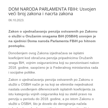
DOM NARODA PARLAMENTA FBIH: Usvojen
veći broj zakona i nacrta zakona
06.10.2023.
Zakon o ujednačavanju penzija ostvarenih po Zakonu
o službi u Oružanim snagama BiH (OSBiH) usvojen je
na sjednici Doma naroda Parlamenta FBiH po hitnom
postupku.
Donošenjem ovog Zakona izjednačava se isplatni
koeficijent kod obračuna penzija pripadnicima Oružanih
snaga BiH, vojnim osiguranicima koji su penzionisani nakon
2018. godine, saopćeno je iz Federalnog ministarstva rada
i socijalne politike.
Zakon o ujednačavanju penzija ostvarenih po Zakonu o
službi u OSBiH način je na koji se eliminiše nejednakost
nastala uvođenjem diferenciranih isplatnih koeficijenta za
istu kategoriju vojnih osiguranika koji su stekli pravo na
penziju u periodu do 2018. godine, a po istom Zakonu o
službi u OSBiH, što je dovelo do derogiranja načela