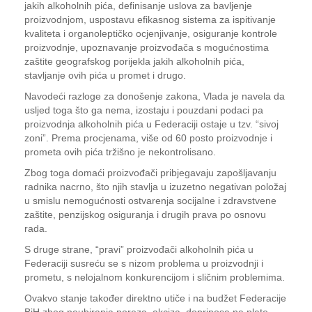
jakih alkoholnih pića, definisanje uslova za bavljenje
proizvodnjom, uspostavu efikasnog sistema za ispitivanje
kvaliteta i organoleptičko ocjenjivanje, osiguranje kontrole
proizvodnje, upoznavanje proizvođača s mogućnostima
zaštite geografskog porijekla jakih alkoholnih pića,
stavljanje ovih pića u promet i drugo.
Navodeći razloge za donošenje zakona, Vlada je navela da
usljed toga što ga nema, izostaju i pouzdani podaci pa
proizvodnja alkoholnih pića u Federaciji ostaje u tzv. “sivoj
zoni”. Prema procjenama, više od 60 posto proizvodnje i
prometa ovih pića tržišno je nekontrolisano.
Zbog toga domaći proizvođači pribjegavaju zapošljavanju
radnika nacrno, što njih stavlja u izuzetno negativan položaj
u smislu nemogućnosti ostvarenja socijalne i zdravstvene
zaštite, penzijskog osiguranja i drugih prava po osnovu
rada.
S druge strane, “pravi” proizvođači alkoholnih pića u
Federaciji susreću se s nizom problema u proizvodnji i
prometu, s nelojalnom konkurencijom i sličnim problemima.
Ovakvo stanje također direktno utiče i na budžet Federacije