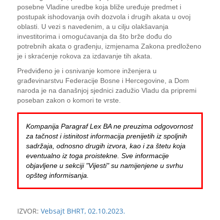
posebne Vladine uredbe koja bliže uređuje predmet i
postupak ishodovanja ovih dozvola i drugih akata u ovoj
oblasti. U vezi s navedenim, a u cilju olakšavanja
investitorima i omogućavanja da što brže dođu do
potrebnih akata o građenju, izmjenama Zakona predloženo
je i skraćenje rokova za izdavanje tih akata.
Predviđeno je i osnivanje komore inženjera u
građevinarstvu Federacije Bosne i Hercegovine, a Dom
naroda je na današnjoj sjednici zadužio Vladu da pripremi
poseban zakon o komori te vrste.
Kompanija Paragraf Lex BA ne preuzima odgovornost
za tačnost i istinitost informacija prenijetih iz spoljnih
sadržaja, odnosno drugih izvora, kao i za štetu koja
eventualno iz toga proistekne. Sve informacije
objavljene u sekciji "Vijesti" su namijenjene u svrhu
opšteg informisanja.
IZVOR:
Vebsajt BHRT, 02.10.2023.