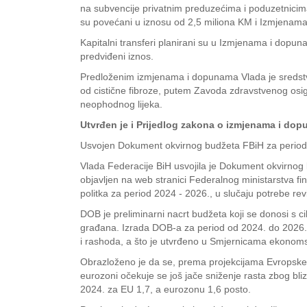
na subvencije privatnim preduzećima i poduzetnicima
su povećani u iznosu od 2,5 miliona KM i Izmjenam
Kapitalni transferi planirani su u Izmjenama i dopu
predviđeni iznos.
Predloženim izmjenama i dopunama Vlada je sredstva 
od cistične fibroze, putem Zavoda zdravstvenog osig
neophodnog lijeka.
Utvrđen je i Prijedlog zakona o izmjenama i do
Usvojen Dokument okvirnog budžeta FBiH za period
Vlada Federacije BiH usvojila je Dokument okvirnog 
objavljen na web stranici Federalnog ministarstva fi
politka za period 2024 - 2026., u slučaju potrebe rev
DOB je preliminarni nacrt budžeta koji se donosi s ci
građana. Izrada DOB-a za period od 2024. do 2026. 
i rashoda, a što je utvrđeno u Smjernicama ekonomsk
Obrazloženo je da se, prema projekcijama Evropske ko
eurozoni očekuje se još jače sniženje rasta zbog bliz
2024. za EU 1,7, a eurozonu 1,6 posto.