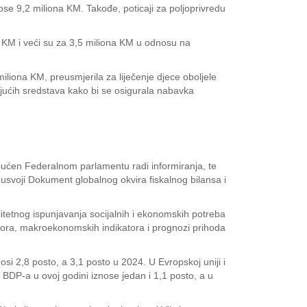
se 9,2 miliona KM. Takođe, poticaji za poljoprivredu
 KM i veći su za 3,5 miliona KM u odnosu na
liona KM, preusmjerila za liječenje djece oboljele
jućih sredstava kako bi se osigurala nabavka
pućen Federalnom parlamentu radi informiranja, te
 usvoji Dokument globalnog okvira fiskalnog bilansa i
litetnog ispunjavanja socijalnih i ekonomskih potreba
tora, makroekonomskih indikatora i prognozi prihoda
si 2,8 posto, a 3,1 posto u 2024. U Evropskoj uniji i
a BDP-a u ovoj godini iznose jedan i 1,1 posto, a u