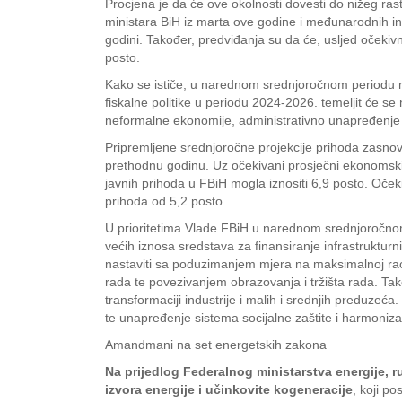
Procjena je da će ove okolnosti dovesti do nižeg ra
ministara BiH iz marta ove godine i međunarodnih inst
godini. Također, predviđanja su da će, usljed očeki
posto.
Kako se ističe, u narednom srednjoročnom periodu nag
fiskalne politike u periodu 2024-2026. temeljit će s
neformalne ekonomije, administrativno unapređenje pr
Pripremljene srednjoročne projekcije prihoda zasnov
prethodnu godinu. Uz očekivani prosječni ekonomski 
javnih prihoda u FBiH mogla iznositi 6,9 posto. Oček
prihoda od 5,2 posto.
U prioritetima Vlade FBiH u narednom srednjoročnom p
većih iznosa sredstava za finansiranje infrastruktur
nastaviti sa poduzimanjem mjera na maksimalnoj raci
rada te povezivanjem obrazovanja i tržišta rada. Ta
transformaciji industrije i malih i srednjih preduzeć
te unapređenje sistema socijalne zaštite i harmonizaci
Amandmani na set energetskih zakona
Na prijedlog Federalnog ministarstva energije, r
izvora energije i učinkovite kogeneracije
, koji po