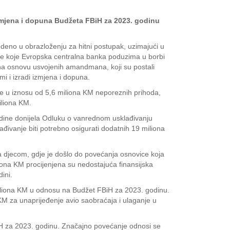
 izmjena i dopuna Budžeta FBiH za 2023. godinu
eno u obrazloženju za hitni postupak, uzimajući u
jere koje Evropska centralna banka poduzima u borbi
i na osnovu usvojenih amandmana, koji su postali
i i izradi izmjena i dopuna.
e u iznosu od 5,6 miliona KM neporeznih prihoda,
iliona KM.
godine donijela Odluku o vanrednom usklađivanju
đivanje biti potrebno osigurati dodatnih 19 miliona
sa djecom, gdje je došlo do povećanja osnovice koja
iona KM procijenjena su nedostajuća finansijska
ini.
iliona KM u odnosu na Budžet FBiH za 2023. godinu.
KM za unaprijeđenje avio saobraćaja i ulaganje u
iH za 2023. godinu. Značajno povećanje odnosi se