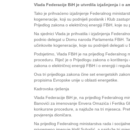
Vlada Federacije BiH je utvrdila izjašnjenja i o
Tako je prihvaćeno izjašnjenje Federalnog ministarst
kogeneracije, koji su podnijeli poslanik i Klub za
Prijedlog zakona o električnoj energiji FBiH, koje 
Na sjednici Vlada je prihvatila i izjašnjenja Federal
podnio delegat u Domu naroda Parlamenta FBiH. Takođ
učinkovite kogeneracije, koje su podnijeli delegati
Podsjetimo, Vlada FBiH je na prijedlog Federalnog min
proceduru. Riječ je o Prijedlogu zakona o korištenju
zakona o električnoj energiji FBiH i o energiji i regu
Ova tri prijedloga zakona čine set energetskih zako
propisima Evropske unije u oblasti energetike.
Kadrovska rješenja
Vlada Federacije BiH je, na prijedlog Federalnog min
Banovići za imenovanje Envera Omazića i Fertika Gl
konkursne procedure, a najduže na tri mjeseca. Pre
povjerenja dioničara.
Na prijedlog Federalnog ministarstva rada i socijalne
privremeno imenuje Halil Subašić, a najduže tri mje