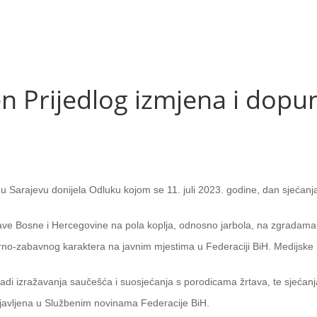
n Prijedlog izmjena i dopu
 u Sarajevu donijela Odluku kojom se 11. juli 2023. godine, dan sjećan
ave Bosne i Hercegovine na pola koplja, odnosno jarbola, na zgradama Vl
o-zabavnog karaktera na javnim mjestima u Federaciji BiH. Medijske kuć
adi izražavanja saučešća i suosjećanja s porodicama žrtava, te sjećanj
javljena u Službenim novinama Federacije BiH.