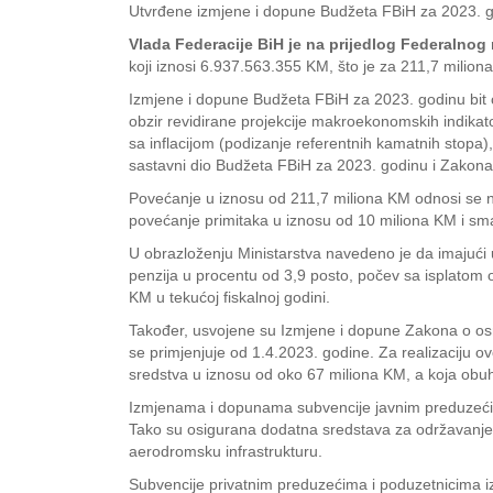
Utvrđene izmjene i dopune Budžeta FBiH za 2023. 
Vlada Federacije BiH je na prijedlog Federalnog 
koji iznosi 6.937.563.355 KM, što je za 211,7 miliona
Izmjene i dopune Budžeta FBiH za 2023. godinu bit
obzir revidirane projekcije makroekonomskih indikato
sa inflacijom (podizanje referentnih kamatnih stopa
sastavni dio Budžeta FBiH za 2023. godinu i Zakona o
Povećanje u iznosu od 211,7 miliona KM odnosi se n
povećanje primitaka u iznosu od 10 miliona KM i sman
U obrazloženju Ministarstva navedeno je da imajući 
penzija u procentu od 3,9 posto, počev sa isplatom o
KM u tekućoj fiskalnoj godini.
Također, usvojene su Izmjene i dopune Zakona o osnov
se primjenjuje od 1.4.2023. godine. Za realizaciju 
sredstva u iznosu od oko 67 miliona KM, a koja obuhva
Izmjenama i dopunama subvencije javnim preduzećim
Tako su osigurana dodatna sredstava za održavanje ž
aerodromsku infrastrukturu.
Subvencije privatnim preduzećima i poduzetnicima i