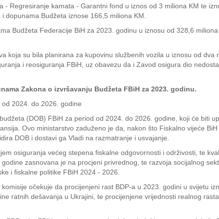
 - Regresiranje kamata - Garantni fond u iznos od 3 miliona KM te izno
a i dopunama Budžeta iznose 166,5 miliona KM.
nama Budžeta Federacije BiH za 2023. godinu u iznosu od 328,6 miliona
koja su bila planirana za kupovinu službenih vozila u iznosu od dva mi
uranja i reosiguranja FBiH, uz obavezu da i Zavod osigura dio nedosta
punama Zakona o izvršavanju Budžeta FBiH za 2023. godinu.
 od 2024. do 2026. godine
budžeta (DOB) FBiH za period od 2024. do 2026. godine, koji će biti u
nansija. Ovo ministarstvo zaduženo je da, nakon što Fiskalno vijeće BiH
idira DOB i dostavi ga Vladi na razmatranje i usvajanje.
ljem osiguranja većeg stepena fiskalne odgovornosti i održivosti, te kva
godine zasnovana je na procjeni privrednog, te razvoja socijalnog sek
e i fiskalne politike FBiH 2024 - 2026.
misije očekuje da procijenjeni rast BDP-a u 2023. godini u svijetu izno
ine ratnih dešavanja u Ukrajini, te procijenjene vrijednosti realnog rast