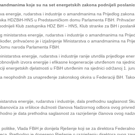
 amandmanima koje su na set energetskih zakona podnijeli poslanici
va energije, rudarstva i industrije o amandmanima na Prijedlog zakona o 
stupnika HDZBiH-HNS u Predstavničkom domu Parlamenta FBiH. Prihvaćen
su podnijeli Klub zastupnika HDZ BiH – HNS, Klub stranke za BiH i posl
nog ministarstva energije, rudarstva i industrije o amandmanima na Prijed
er, prihvaćeno je i izjašnjenje Ministarstva o amandmanima na Prijedl
 u Domu naroda Parlamenta FBiH.
istarstva energije, rudarstva i industrije ranije utvrdila prijedloge ene
 obnovljivih izvora energije i efikasne kogeneracije utvrđenom na sjedni
laciji energetskih djelatnosti u FBiH utvrđenim na sjednici održanoj 1. ju
na neophodnih za unapređenje zakonskog okvira u Federaciji BiH. Takođe
istarstva energije, rudarstva i industrije, dala prethodnu saglasnost S
ibanovića za vršiloce dužnosti članova Nadzornog odbora ovog privre
thodno je data prethodna saglasnost za razrješenje članova ovog nadz
 politike, Vlada FBiH je donijela Rješenje koji se za direktora Federaln
seca. Prethodno je doneseno Rješenje o razrješenju direktora ovog zav