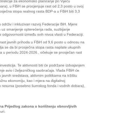
irekcije za ekonomsko planiranje pri Vijeću
uara), u FBiH se procjenjuje rast od 2,3 posto u ovoj
osječna stopa realnog rasta BDP-a u FBiH biti 3,3
održiv i inkluzivan razvoj Federacije BiH. Mjere
ih uz smanjenje opterećenja rada, suzbijanje
 odgovornosti između svih nivoa vlasti u Federaciji.
 rast javnih prihoda u FBiH od 9,6 posto u odnosu na
ja se da bi prosječna stopa rasta naplate ukupnih
, a u periodu 2024-2026., očekuje se prosječan rast
vesticija. Te aktivnosti biti će podržane izdvajanjem
enje avio i željezničkog saobraćaja. Vlada FBiH će
avnih sredstava, aktivnim politikama na tržištu
žnu ekonomiju, kao i mjera na digitalnoj
odnih resursa (posebno šumskog fonda i vodnih dobara),
na Prijedlog zakona o korištenju obnovljivih
uri.