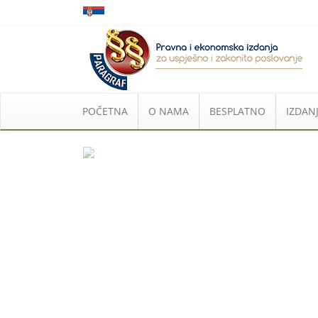
POČETNA
O NAMA
BESPLATNO
IZDANJ