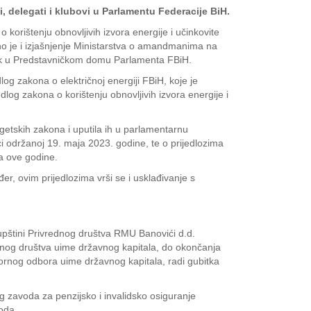
, delegati i klubovi u Parlamentu Federacije BiH.
korištenju obnovljivih izvora energije i učinkovite
o je i izjašnjenje Ministarstva o amandmanima na
anik u Predstavničkom domu Parlamenta FBiH.
log zakona o električnoj energiji FBiH, koje je
og zakona o korištenju obnovljivih izvora energije i
rgetskih zakona i uputila ih u parlamentarnu
ci održanoj 19. maja 2023. godine, te o prijedlozima
na ove godine.
r, ovim prijedlozima vrši se i usklađivanje s
kupštini Privrednog društva RMU Banovići d.d.
dnog društva uime državnog kapitala, do okončanja
ornog odbora uime državnog kapitala, radi gubitka
og zavoda za penzijsko i invalidsko osiguranje
oda.