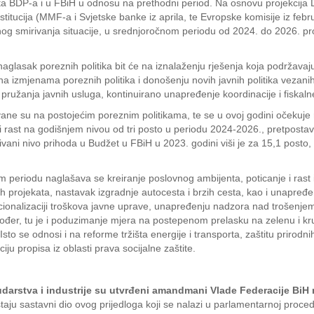
sta BDP-a i u FBiH u odnosu na prethodni period. Na osnovu projekcija D
itucija (MMF-a i Svjetske banke iz aprila, te Evropske komisije iz febr
vnog smirivanja situacije, u srednjoročnom periodu od 2024. do 2026. pr
lasak poreznih politika bit će na iznalaženju rješenja koja podržavaju 
e na izmjenama poreznih politika i donošenju novih javnih politika vezan
užanja javnih usluga, kontinuirano unapređenje koordinacije i fiskalne
ane su na postojećim poreznim politikama, te se u ovoj godini očekuje
rast na godišnjem nivou od tri posto u periodu 2024-2026., pretpostavl
ivani nivo prihoda u Budžet u FBiH u 2023. godini viši je za 15,1 posto
eriodu naglašava se kreiranje poslovnog ambijenta, poticanje i rast in
nih projekata, nastavak izgradnje autocesta i brzih cesta, kao i unapređ
onalizaciji troškova javne uprave, unapređenju nadzora nad trošenjem j
kođer, tu je i poduzimanje mjera na postepenom prelasku na zelenu i kru
a. Isto se odnosi i na reforme tržišta energije i transporta, zaštitu prir
ju propisa iz oblasti prava socijalne zaštite.
udarstva i industrije su utvrđeni amandmani Vlade Federacije BiH 
staju sastavni dio ovog prijedloga koji se nalazi u parlamentarnoj proced