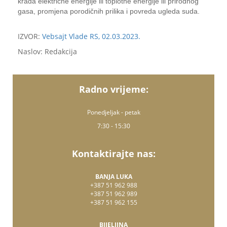
krađa električne energije ili toplotne energije ili prirodnog
gasa, promjena porodičnih prilika i povreda ugleda suda.
IZVOR:
Vebsajt Vlade RS, 02.03.2023.
Naslov: Redakcija
Radno vrijeme:
Ponedjeljak - petak
7:30 - 15:30
Kontaktirajte nas:
BANJA LUKA
+387 51 962 988
+387 51 962 989
+387 51 962 155
BIJELJINA