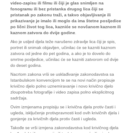
video-zapisu ili filmu ili čiji je glas snimljen na
fonogramu ili bez pristanka drugog lica čiji se
pristanak po zakonu traži, a takvo objavljivanje ili
prikazivanje je imalo ili moglo da ima štetne posljedice
po lični život tog lica, kazniće se novčanom kaznom ili
kaznom zatvora do dvije godine
.
Ako je usljed djela teže narušeno zdravlje lica čiji je spis,
portret ili snimak objavljen, učinilac će se kazniti kaznom
zatvora od jedne do pet godina, a ako je to dovelo do
smrtne posljedice, učinilac će se kazniti zatvorom od dvije
do deset godina.
Nacrtom zakona vrši se usklađivanje zakonodavstva sa
Istanbulskom konvencijom te se na novi način propisuje
krivično djelo polno uznemiravanje i novo krivično djelo
zloupotreba fotografije i video zapisa polno eksplicitnog
sadržaja.
Ovim izmjenama propisiju se i krivična djela protiv časti i
ugleda, isključenje protivpravnosti kod ovih krivičnih djela i
gonjenje za krivičnih djela protiv časti i ugleda.
Takođe se vrši izmjena zakonodavstva kod krivičnog djela