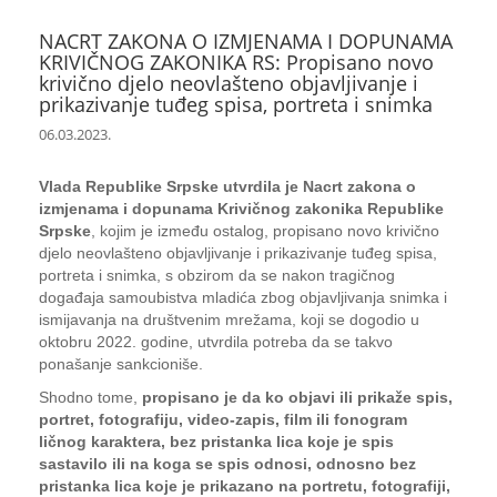
NACRT ZAKONA O IZMJENAMA I DOPUNAMA
KRIVIČNOG ZAKONIKA RS: Propisano novo
krivično djelo neovlašteno objavljivanje i
prikazivanje tuđeg spisa, portreta i snimka
06.03.2023.
Vlada Republike Srpske utvrdila je Nacrt zakona o
izmjenama i dopunama Krivičnog zakonika Republike
Srpske
, kojim je između ostalog, propisano novo krivično
djelo neovlašteno objavljivanje i prikazivanje tuđeg spisa,
portreta i snimka, s obzirom da se nakon tragičnog
događaja samoubistva mladića zbog objavljivanja snimka i
ismijavanja na društvenim mrežama, koji se dogodio u
oktobru 2022. godine, utvrdila potreba da se takvo
ponašanje sankcioniše.
Shodno tome,
propisano je da ko objavi ili prikaže spis,
portret, fotografiju, video-zapis, film ili fonogram
ličnog karaktera, bez pristanka lica koje je spis
sastavilo ili na koga se spis odnosi, odnosno bez
pristanka lica koje je prikazano na portretu, fotografiji,