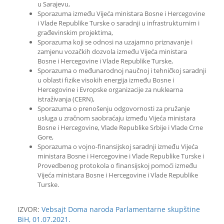
u Sarajevu,
Sporazuma između Vijeća ministara Bosne i Hercegovine
i Vlade Republike Turske o saradnji u infrastrukturnim i
građevinskim projektima,
Sporazuma koji se odnosi na uzajamno priznavanje i
zamjenu vozačkih dozvola između Vijeća ministara
Bosne i Hercegovine i Vlade Republike Turske,
Sporazuma o međunarodnoj naučnoj i tehničkoj saradnji
u oblasti fizike visokih energija između Bosne i
Hercegovine i Evropske organizacije za nuklearna
istraživanja (CERN),
Sporazuma o prenošenju odgovornosti za pružanje
usluga u zračnom saobraćaju između Vijeća ministara
Bosne i Hercegovine, Vlade Republike Srbije i Vlade Crne
Gore,
Sporazuma o vojno-finansijskoj saradnji između Vijeća
ministara Bosne i Hercegovine i Vlade Republike Turske i
Provedbenog protokola o finansijskoj pomoći između
Vijeća ministara Bosne i Hercegovine i Vlade Republike
Turske.
IZVOR:
Vebsajt Doma naroda Parlamentarne skupštine
BiH, 01.07.2021.