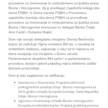
procedure za imenovanje tri ombudsmena za ljudska prava
Bosne i Hercegovine, čiji je predlagač Zajednički kolegij oba
doma PSBiH. Iz Doma naroda PSBiH u Privremenu
zajedničku komisiju oba doma PSBiH za provođenje
procedure za imenovanje tri ombudsmena za ljudska prava
Bosne i Hercegovine imenovani su delegati Bariša Čolak,
Amir Fazlić i Dušanka Majkić.
Dom nije usvojio delegatsku inicijativu Denisa Bećirovića
kojom se zadužuje Vijeće ministara BiH da, u saradnji sa
entitetskim vladama, najkasnije u roku od tri mjeseca od
dana usvajanja ove inicijative u Domu naroda
Parlamentarne skupštine BiH sačini i u parlamentarnu
proceduru dostavi cjelovit prijedlog mjera efektivne zaštite
domaće proizvodnje.
Dom je dao saglasnost za ratifikaciju:
Sporazuma o finansiranju Programa aktivnosti
prekogranične saradnje Srbija - Bosna i Hercegovina za
2019. godinu između Evropske komisije, Vlade Republike
Srbije i Bosne i Hercegovine,
Ugovora o finansiranju između Bosne i Hercegovine i
Evropske investicijske banke, Projekat gradskog prevoza