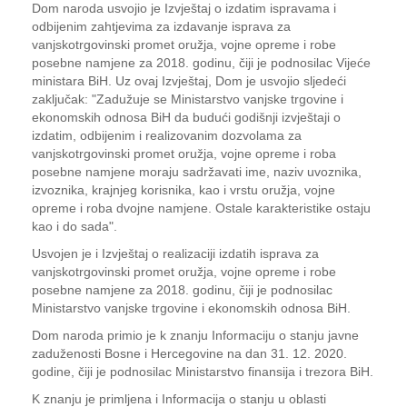
Dom naroda usvojio je Izvještaj o izdatim ispravama i
odbijenim zahtjevima za izdavanje isprava za
vanjskotrgovinski promet oružja, vojne opreme i robe
posebne namjene za 2018. godinu, čiji je podnosilac Vijeće
ministara BiH. Uz ovaj Izvještaj, Dom je usvojio sljedeći
zaključak: "Zadužuje se Ministarstvo vanjske trgovine i
ekonomskih odnosa BiH da budući godišnji izvještaji o
izdatim, odbijenim i realizovanim dozvolama za
vanjskotrgovinski promet oružja, vojne opreme i roba
posebne namjene moraju sadržavati ime, naziv uvoznika,
izvoznika, krajnjeg korisnika, kao i vrstu oružja, vojne
opreme i roba dvojne namjene. Ostale karakteristike ostaju
kao i do sada".
Usvojen je i Izvještaj o realizaciji izdatih isprava za
vanjskotrgovinski promet oružja, vojne opreme i robe
posebne namjene za 2018. godinu, čiji je podnosilac
Ministarstvo vanjske trgovine i ekonomskih odnosa BiH.
Dom naroda primio je k znanju Informaciju o stanju javne
zaduženosti Bosne i Hercegovine na dan 31. 12. 2020.
godine, čiji je podnosilac Ministarstvo finansija i trezora BiH.
K znanju je primljena i Informacija o stanju u oblasti