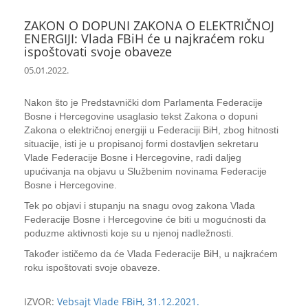
ZAKON O DOPUNI ZAKONA O ELEKTRIČNOJ
ENERGIJI: Vlada FBiH će u najkraćem roku
ispoštovati svoje obaveze
05.01.2022.
Nakon što je Predstavnički dom Parlamenta Federacije
Bosne i Hercegovine usaglasio tekst Zakona o dopuni
Zakona o električnoj energiji u Federaciji BiH, zbog hitnosti
situacije, isti je u propisanoj formi dostavljen sekretaru
Vlade Federacije Bosne i Hercegovine, radi daljeg
upućivanja na objavu u Službenim novinama Federacije
Bosne i Hercegovine.
Tek po objavi i stupanju na snagu ovog zakona Vlada
Federacije Bosne i Hercegovine će biti u mogućnosti da
poduzme aktivnosti koje su u njenoj nadležnosti.
Također ističemo da će Vlada Federacije BiH, u najkraćem
roku ispoštovati svoje obaveze.
IZVOR:
Vebsajt Vlade FBiH, 31.12.2021.