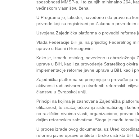
sposobnosti MMSP-a, i to za njih minimalno 264, kao
većinskom vlasništvu žena.
U Programu je, također, navedeno i da pravo na koriš
privrede koji su registrirani po Zakonu o privrednim 
Usvojena Zajednička platforma o provedbi reforme 
Vlada Federacije BiH je, na prijedlog Federalnog mi
uprave u Bosni i Hercegovini.
Kako je, između ostalog, navedeno u obrazloženju Zaj
uprave u BiH, kao i za provođenje Strateškog okvira
implementacije reforme javne uprave u BiH, kao i pr
Zajednička platforma se primjenjuje u provođenju ref
aktivnosti radi ostvarenja utvrđenih reformskih ciljev
članstvu u Evropskoj uniji.
Principi na kojima je zasnovana Zajednička platforma
efikasnost, te značaj očuvanja sistematičnog i koher
na različitim nivoima vlasti, organizaciono, pravno i
daljim reformskim zahvatima. Stoga je među temeljnim
U proces izrade ovog dokumenta, uz Ured koordinator
reformu javne uprave entiteta i Brčko distrikta BiH,