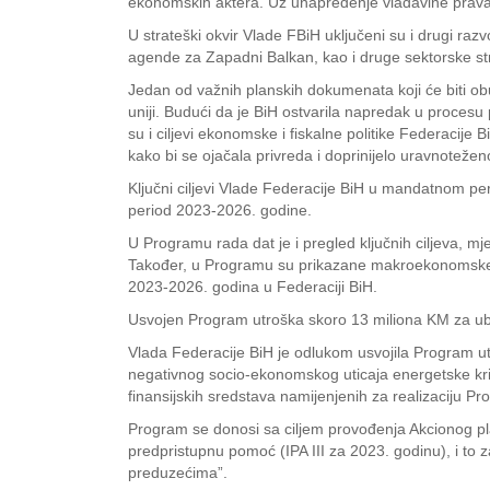
ekonomskih aktera. Uz unapređenje vladavine prava, p
U strateški okvir Vlade FBiH uključeni su i drugi raz
agende za Zapadni Balkan, kao i druge sektorske str
Jedan od važnih planskih dokumenata koji će biti o
uniji. Budući da je BiH ostvarila napredak u procesu
su i ciljevi ekonomske i fiskalne politike Federacij
kako bi se ojačala privreda i doprinijelo uravnoteže
Ključni ciljevi Vlade Federacije BiH u mandatnom per
period 2023-2026. godine.
U Programu rada dat je i pregled ključnih ciljeva, mj
Također, u Programu su prikazane makroekonomske pr
2023-2026. godina u Federaciji BiH.
Usvojen Program utroška skoro 13 miliona KM za ub
Vlada Federacije BiH je odlukom usvojila Program utr
negativnog socio-ekonomskog uticaja energetske kri
finansijskih sredstava namijenjenih za realizaciju 
Program se donosi sa ciljem provođenja Akcionog pl
predpristupnu pomoć (IPA III za 2023. godinu), i to z
preduzećima”.