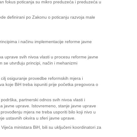
ban fokus poticanja su mikro preduzeća i preduzeća u
rede definirani po Zakonu o poticanju razvoja male
rincipima i načinu implementacije reforme javne
na uprave svih nivoa vlasti u procesu reforme javne
 se utvrđuju principi, način i mehanizmi
cilj osiguranje provedbe reformskih mjera i
ova koje BiH treba ispuniti prije početka pregovora o
podrška, partnerski odnos svih nivoa vlasti i
ipa javne uprave. Istovremeno, stanje javne uprave
 provođenju mjera ne treba usporiti bilo koji nivo u
e ustavnih okvira u sferi javne uprave.
eća ministara BiH, bili su uključeni koordinatori za