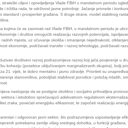
, strateški ciljevi i opredjeljenja Vlade FBiH u mandatnom periodu ogle
tržišta rada, te održivost javne potrošnje. Jačanje privrede i konkurentn
tni standard i prosperitet građana. S druge strane, model stabilnog rasta
ištva.
na kojima će se zasnivati rad Vlade FBiH, u mandatnom periodu je ubr
konomije i društva omogućiti realizaciju razvojnih potencijala, ispoljavanj
nih radnih mjesta, uz očuvanje okoliša i smanjenje nejednakosti, otklanja
ranost ekonomije, podržavati transfer i razvoj tehnologija, podržavati ra
inkluzivan društveni razvoj podrazumijeva razvoj koji jača povjerenje u 
ičku koheziju (posebice uključivanjem marginaliziranih skupina), bolji pri
za 21. vijek, te dobro mentalno i javno zdravlje. Prioriteti su unapređiv
arenja stanovništva, poboljšati stabilnost porodice i položaj mladih, sm
nost.
jeva nastojanje da se postigne okolišno i socijalno prihvatljiva proizvod
sektora i istodobno sprečavajući adekvatnom regulativom eksternalizaciju
tet zraka, povećati energijsku efikasnost, te započeti realizaciju energijs
arentan i odgovoran javni sektor, što podrazumijeva uspostavljanje efika
primjerenih potrebama zemlje višeg srednjeg dohotka, u funkciji građana, 