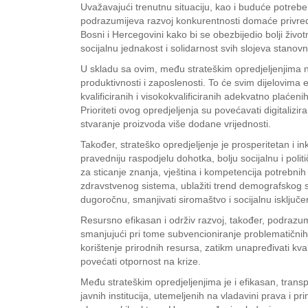
Uvažavajući trenutnu situaciju, kao i buduće potrebe
podrazumijeva razvoj konkurentnosti domaće privrede i 
Bosni i Hercegovini kako bi se obezbijedio bolji živo
socijalnu jednakost i solidarnost svih slojeva stanovn
U skladu sa ovim, među strateškim opredjeljenjima 
produktivnosti i zaposlenosti. To će svim dijelovima e
kvalificiranih i visokokvalificiranih adekvatno plaće
Prioriteti ovog opredjeljenja su povećavati digitalizi
stvaranje proizvoda više dodane vrijednosti.
Također, strateško opredjeljenje je prosperitetan i 
pravedniju raspodjelu dohotka, bolju socijalnu i polit
za sticanje znanja, vještina i kompetencija potrebnih 
zdravstvenog sistema, ublažiti trend demografskog st
dugoročnu, smanjivati siromaštvo i socijalnu isključe
Resursno efikasan i održiv razvoj, također, podrazumi
smanjujući pri tome subvencioniranje problematičnih 
korištenje prirodnih resursa, zatikm unapređivati kvali
povećati otpornost na krize.
Među strateškim opredjeljenjima je i efikasan, transp
javnih institucija, utemeljenih na vladavini prava i 