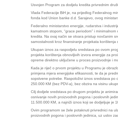
Usvojen Program za dodjelu kredita privrednim druš
Vlada Federacije BiH je, na prijedlog Federalnog min
fonda kod Union banke d.d. Sarajevo, ovog ministars
Federalno ministarstvo energije, rudarstva i industri
kamatnom stopom, “grace periodom” i minimalnom nak
kredita. Na ovaj način se otvara pristup novčanim sr
samostalnosti kroz finansiranje projekata korištenja o
Ukupan iznos za raspodjelu sredstava po ovom progra
projekta korištenja obnovljivih izvora energije za p
opreme direktno uključene u proces proizvodnje i mo
Kada je riječ o prvom projektu u Programu je obrazlož
primjena mjera energijske efikasnosti, te da je pred
sopstvene potrebe. Raspoloživi iznos sredstava po ov
250.000 KM (bez PDV-a), bez obzira na visinu ukupn
Cilj dodjele sredstava po drugom projektu je animira
osnivanje novih proizvodnih pogona i poslovnih jedi
11.500.000 KM, a najniži iznos koji se dodjeljuje je 
Ovim programom se žele potaknuti privrednici na ulag
proizvodnih pogona i poslovnih jedinica, uz uslov za