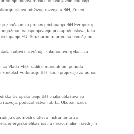
pređenje odgovornosti u oblasti javnih finansija.
izaciju ciljeva održivog razvoja u BiH, Zelene
 je značajan za proces pristupanja BiH Evropskoj
ni angažman na ispunjavanju pristupnih uslova, tako
a pristupanje EU. Strukturne reforme su osmišljene
a i ciljevi u izvršnoj i zakonodavnoj vlasti za
ojim će Vlada FBiH raditi u mandatnom periodu.
ontekst Federacije BiH, kao i projekcije za period
odrška Evropske unije BiH u cilju ublažavanja
razvoja, poduzetništva i obrta. Ukupan iznos
adnju otpornosti u okviru Instrumenta za
jera energijske efikasnosti u mikro, malim i srednjim