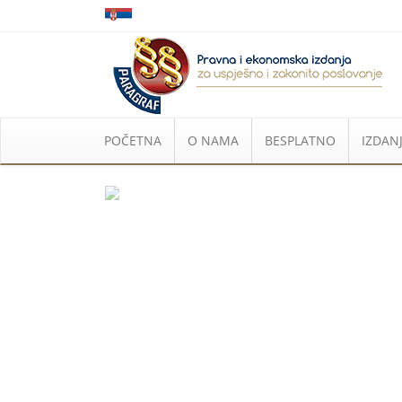
POČETNA
O NAMA
BESPLATNO
IZDANJ