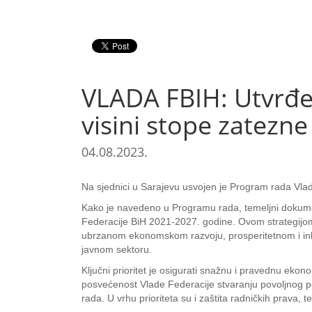
VLADA FBIH: Utvrđe
visini stope zatezn
04.08.2023.
Na sjednici u Sarajevu usvojen je Program rada Vla
Kako je navedeno u Programu rada, temeljni dokumen
Federacije BiH 2021-2027. godine. Ovom strategijom u
ubrzanom ekonomskom razvoju, prosperitetnom i ink
javnom sektoru.
Ključni prioritet je osigurati snažnu i pravednu ekon
posvećenost Vlade Federacije stvaranju povoljnog pos
rada. U vrhu prioriteta su i zaštita radničkih prava