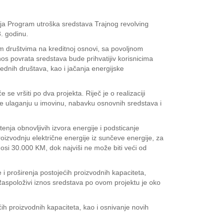
vaja Program utroška sredstava Trajnog revolving
. godinu.
nim društvima na kreditnoj osnovi, sa povoljnom
s povrata sredstava bude prihvatijiv korisnicima
ednih društava, kao i jačanja energijske
vršiti po dva projekta. Riječ je o realizaciji
 te ulaganju u imovinu, nabavku osnovnih sredstava i
enja obnovljivih izvora energije i podsticanje
oizvodnju električne energije iz sunčeve energije, za
nosi 30.000 KM, dok najviši ne može biti veći od
i proširenja postojećih proizvodnih kapaciteta,
Raspoloživi iznos sredstava po ovom projektu je oko
ih proizvodnih kapaciteta, kao i osnivanje novih