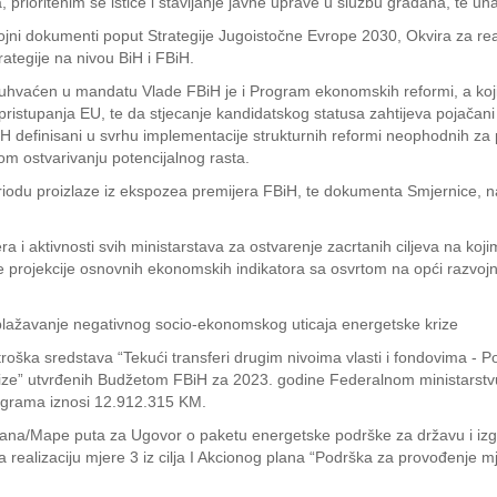
rioritenim se ističe i stavljanje javne uprave u službu građana, te una
vojni dokumenti poput Strategije Jugoistočne Evrope 2030, Okvira za real
ategije na nivou BiH i FBiH.
buhvaćen u mandatu Vlade FBiH je i Program ekonomskih reformi, a koji
 pristupanja EU, te da stjecanje kandidatskog statusa zahtijeva pojača
e BiH definisani u svrhu implementacije strukturnih reformi neophodnih z
nom ostvarivanju potencijalnog rasta.
iodu proizlaze iz ekspozea premijera FBiH, te dokumenta Smjernice, načel
era i aktivnosti svih ministarstava za ostvarenje zacrtanih ciljeva na k
ojekcije osnovnih ekonomskih indikatora sa osvrtom na opći razvojni k
lažavanje negativnog socio-ekonomskog uticaja energetske krize
oška sredstava “Tekući transferi drugim nivoima vlasti i fondovima - P
ze” utvrđenih Budžetom FBiH za 2023. godine Federalnom ministarstvu 
Programa iznosi 12.912.315 KM.
ana/Mape puta za Ugovor o paketu energetske podrške za državu i izgr
a realizaciju mjere 3 iz cilja I Akcionog plana “Podrška za provođenje m