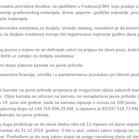
rivatna privredna društva, sa sjedištem u Federaciji BiH, koja posluju 
ustrije građevinskog materijala, drvne, papirne i grafičke industrije, proi
laže materijala.
or korisnika sredstava za dodjelu, između ostalog, navedeno je da koris
aju za dodjelu sredstava moraju biti registrovana najmanje godinu dana
oziva u kojem će se definisati uslovi za prijavu na Javni poziv, kriteri
ložiti uz zahtjev za dodjelu sredstava.
ini stope zatezne kamate na javne prihode
nistarstva finansija, utvrdila i u parlamentarnu proceduru po hitnom p
e kamate na javne prihode propisana je mogućnost otpisa zateznih kam
ne. Otpis kamata se odnosio na kamatu na nenaplaćene javne prihode (
 do 19. juna ove godine, kada se kamata otpisuje u iznosu od 100 post
a glavnog duga od 144.318.906,29 KM, a otpisano je 83.037.518,73 KM
 kamata na javne prihode.
 duga produžuje se do dana isteka roka od 12 mjeseci od dana stupanj
nastao do 31.12.2018. godine. S tim u vezi, važeći zakon mijenja se i u 
ovi. Predviđeno je da ovaj zakon stupa na snagu narednog dana od da