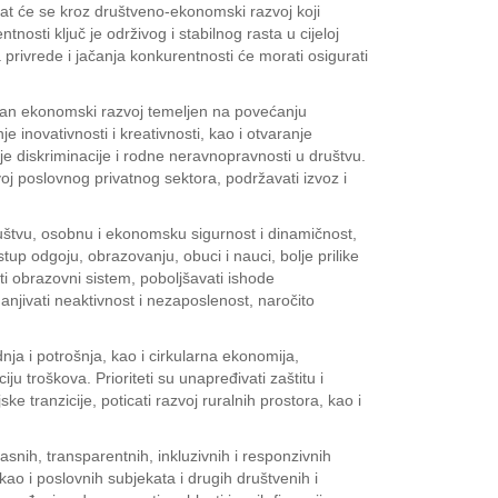
dat će se kroz društveno-ekonomski razvoj koji
osti ključ je održivog i stabilnog rasta u cijeloj
 privrede i jačanja konkurentnosti će morati osigurati
zan ekonomski razvoj temeljen na povećanju
e inovativnosti i kreativnosti, kao i otvaranje
nje diskriminacije i rodne neravnopravnosti u društvu.
zvoj poslovnog privatnog sektora, podržavati izvoz i
društvu, osobnu i ekonomsku sigurnost i dinamičnost,
stup odgoju, obrazovanju, obuci i nauci, bolje prilike
ati obrazovni sistem, poboljšavati ishode
anjivati neaktivnost i nezaposlenost, naročito
nja i potrošnja, kao i cirkularna ekonomija,
 troškova. Prioriteti su unapređivati zaštitu i
ke tranzicije, poticati razvoj ruralnih prostora, kao i
snih, transparentnih, inkluzivnih i responzivnih
kao i poslovnih subjekata i drugih društvenih i