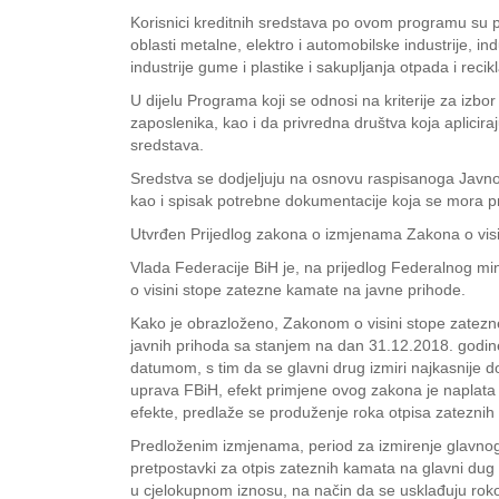
Korisnici kreditnih sredstava po ovom programu su p
oblasti metalne, elektro i automobilske industrije, ind
industrije gume i plastike i sakupljanja otpada i recik
U dijelu Programa koji se odnosi na kriterije za izb
zaposlenika, kao i da privredna društva koja aplicir
sredstava.
Sredstva se dodjeljuju na osnovu raspisanoga Javnog p
kao i spisak potrebne dokumentacije koja se mora pri
Utvrđen Prijedlog zakona o izmjenama Zakona o vis
Vlada Federacije BiH je, na prijedlog Federalnog mi
o visini stope zatezne kamate na javne prihode.
Kako je obrazloženo, Zakonom o visini stope zatezn
javnih prihoda sa stanjem na dan 31.12.2018. godi
datumom, s tim da se glavni drug izmiri najkasnije
uprava FBiH, efekt primjene ovog zakona je naplat
efekte, predlaže se produženje roka otpisa zateznih
Predloženim izmjenama, period za izmirenje glavnog
pretpostavki za otpis zateznih kamata na glavni dug 
u cjelokupnom iznosu, na način da se usklađuju rok