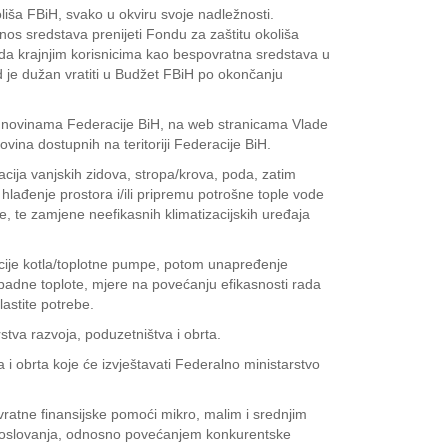
liša FBiH, svako u okviru svoje nadležnosti.
os sredstava prenijeti Fondu za zaštitu okoliša
da krajnjim korisnicima kao bespovratna sredstava u
je dužan vratiti u Budžet FBiH po okončanju
im novinama Federacije BiH, na web stranicama Vlade
vina dostupnih na teritoriji Federacije BiH.
lacija vanjskih zidova, stropa/krova, poda, zatim
li hlađenje prostora i/ili pripremu potrošne tople vode
e, te zamjene neefikasnih klimatizacijskih uređaja
lacije kotla/toplotne pumpe, potom unapređenje
tpadne toplote, mjere na povećanju efikasnosti rada
lastite potrebe.
stva razvoja, poduzetništva i obrta.
i obrta koje će izvještavati Federalno ministarstvo
ratne finansijske pomoći mikro, malim i srednjim
a poslovanja, odnosno povećanjem konkurentske