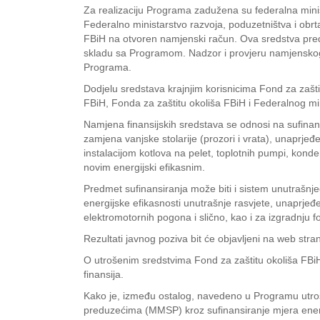
Za realizaciju Programa zadužena su federalna minista
Federalno ministarstvo razvoja, poduzetništva i obr
FBiH na otvoren namjenski račun. Ova sredstva preds
skladu sa Programom. Nadzor i provjeru namjenskog 
Programa.
Dodjelu sredstava krajnjim korisnicima Fond za zašt
FBiH, Fonda za zaštitu okoliša FBiH i Federalnog min
Namjena finansijskih sredstava se odnosi na sufinansi
zamjena vanjske stolarije (prozori i vrata), unaprjeđen
instalacijom kotlova na pelet, toplotnih pumpi, konde
novim energijski efikasnim.
Predmet sufinansiranja može biti i sistem unutrašnje
energijske efikasnosti unutrašnje rasvjete, unaprjeđ
elektromotornih pogona i slično, kao i za izgradnju f
Rezultati javnog poziva bit će objavljeni na web str
O utrošenim sredstvima Fond za zaštitu okoliša FBiH 
finansija.
Kako je, između ostalog, navedeno u Programu utrošk
preduzećima (MMSP) kroz sufinansiranje mjera energ