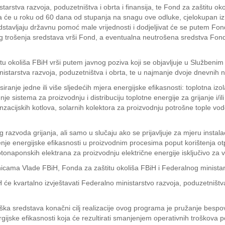
rstva razvoja, poduzetništva i obrta i finansija, te Fond za zaštitu oko
ta će u roku od 60 dana od stupanja na snagu ove odluke, cjelokupan izn
tavljaju državnu pomoć male vrijednosti i dodjeljivat će se putem Fon
trošenja sredstava vrši Fond, a eventualna neutrošena sredstva Fond 
itu okoliša FBiH vrši putem javnog poziva koji se objavljuje u Služben
istarstva razvoja, poduzetništva i obrta, te u najmanje dvoje dnevnih no
ranje jedne ili više sljedećih mjera energijske efikasnosti: toplotna izo
je sistema za proizvodnju i distribuciju toplotne energije za grijanje i/i
nzacijskih kotlova, solarnih kolektora za proizvodnju potrošne tople vod
g razvoda grijanja, ali samo u slučaju ako se prijavljuje za mjeru insta
enje energijske efikasnosti u proizvodnim procesima poput korištenja o
otonaponskih elektrana za proizvodnju električne energije isključivo za v
anicama Vlade FBiH, Fonda za zaštitu okoliša FBiH i Federalnog ministar
će kvartalno izvještavati Federalno ministarstvo razvoja, poduzetništva 
a sredstava konačni cilj realizacije ovog programa je pružanje bespov
ijske efikasnosti koja će rezultirati smanjenjem operativnih troškov