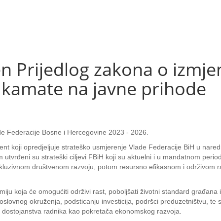
n Prijedlog zakona o izmj
e kamate na javne prihode
de Federacije Bosne i Hercegovine 2023 - 2026.
t koji opredjeljuje strateško usmjerenje Vlade Federacije BiH u naredn
tvrđeni su strateški ciljevi FBiH koji su aktuelni i u mandatnom perio
luzivnom društvenom razvoju, potom resursno efikasnom i održivom ra
omiju koja će omogućiti održivi rast, poboljšati životni standard građana
lovnog okruženja, podsticanju investicija, podršci preduzetništvu, te st
, te dostojanstva radnika kao pokretača ekonomskog razvoja.