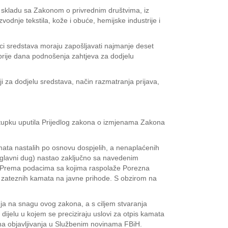
u skladu sa Zakonom o privrednim društvima, iz
zvodnje tekstila, kože i obuće, hemijske industrije i
nici sredstava moraju zapošljavati najmanje deset
 prije dana podnošenja zahtjeva za dodjelu
ji za dodjelu sredstava, način razmatranja prijava,
ostupku uputila Prijedlog zakona o izmjenama Zakona
ata nastalih po osnovu dospjelih, a nenaplaćenih
glavni dug) nastao zaključno sa navedenim
o. Prema podacima sa kojima raspolaže Porezna
 zateznih kamata na javne prihode. S obzirom na
a na snagu ovog zakona, a s ciljem stvaranja
dijelu u kojem se preciziraju uslovi za otpis kamata
na objavljivanja u Službenim novinama FBiH.