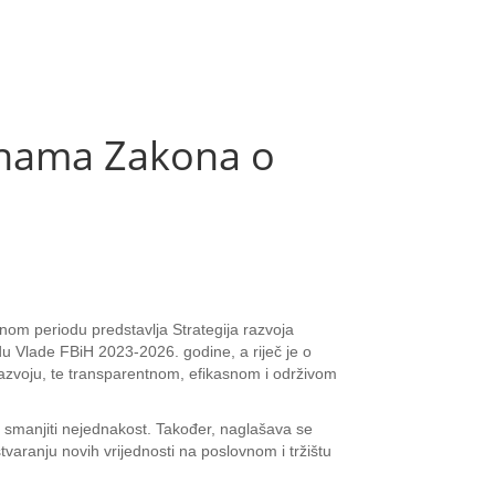
enama Zakona o
om periodu predstavlja Strategija razvoja
du Vlade FBiH 2023-2026. godine, a riječ je o
zvoju, te transparentnom, efikasnom i održivom
 i smanjiti nejednakost. Također, naglašava se
varanju novih vrijednosti na poslovnom i tržištu