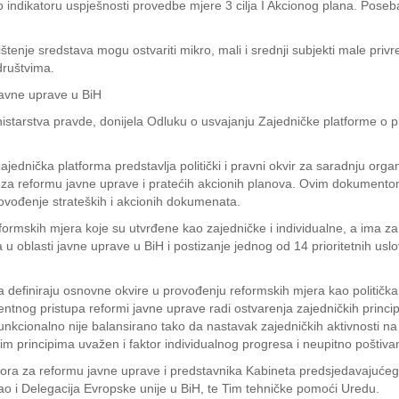
 indikatoru uspješnosti provedbe mjere 3 cilja I Akcionog plana. Pose
tenje sredstava mogu ostvariti mikro, mali i srednji subjekti male priv
društvima.
javne uprave u BiH
nistarstva pravde, donijela Odluku o usvajanju Zajedničke platforme o p
ednička platforma predstavlja politički i pravni okvir za saradnju orga
 za reformu javne uprave i pratećih akcionih planova. Ovim dokumentom
ovođenje strateških i akcionih dokumenata.
ormskih mjera koje su utvrđene kao zajedničke i individualne, a ima za 
a u oblasti javne uprave u BiH i postizanje jednog od 14 prioritetnih usl
 definiraju osnovne okvire u provođenju reformskih mjera kao politička 
entnog pristupa reformi javne uprave radi ostvarenja zajedničkih princ
 funkcionalno nije balansirano tako da nastavak zajedničkih aktivnosti na
 principima uvažen i faktor individualnog progresa i neupitno poštivanj
a za reformu javne uprave i predstavnika Kabineta predsjedavajućeg Vij
 kao i Delegacija Evropske unije u BiH, te Tim tehničke pomoći Uredu.