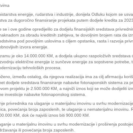
tvima
istarstva energije, rudarstva i industrije, donijela Odluku kojom se us
tva za dugoročno finansiranje projekata putem dodjele kredita za 2023
je se i ove godine opredijelilo za dodjelu finansijskih sredstava privred
nadom za obradu kreditnih zahtjeva, te dovoljnim brojem rata da izno
edstvima pod povoljnim uslovima s ciljem opstanka, rasta i razvoja privr
bnovljivih izvora energije.
mu je oko 14.000.000 KM, a dodjela ukupno raspoloživih sredstava će se 
roizvodnju električne energije iz sunčeve energije za sopstvene potrebe,
dernizaciju tehnoloških procesa.
eno, između ostalog, da njegova realizacija ima za cilj afirmaciju korišt
met dodjele sredstava finansiranje nabavke fotonaponskih sistema za pr
om projektu je 2.500.000 KM, a najniži iznos koji se može dodijeliti iz
e investicije nabavke fotonaponskog sistema.
nje privrednika na ulaganje u materijalnu imovinu u svrhu modernizacije 
nica, povećanja broja zaposlenih, te ulaganje u nematerijalnu imovinu. 
100.000 KM, dok će najviši iznos biti 900.000 KM.
anje u materijalnu imovinu u svrhu modernizacije i proširenja postojeć
državanja ili povećanja broja zaposlenih.