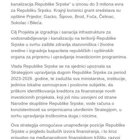
kanalizacija Republike Srpske” u iznosu do 3 miliona evra
za Republiku Srpsku. Krajnji korisnici grant sredstava su
opštine Prijedor, Gacko, Šipovo, Brod, Foča, Čelinac,
Sokolac i Bileća.
Cilj Projekta je izgradnja i sanacija infrastrukture za
vodosnabdijevanje i kanalizaciju na teritoriji Republike
Srpske u svrhu zaštite zdravlja stanovništva i životne
sredine i izgradnja kapaciteta republičkih i opštinskih
organa za pripremu i upravljanje investicionim programima.
Vlada Republike Srpske se na sjednici upoznala sa
Strategijom upravljanja dugom Republike Srpske za period
2023-2026. godine, te zadužila sva ministarstva, institucije,
jedinice lokalne samouprave i poslovne subjekte, da
prilikom identifikovanja kreditora za finansiranje novih
investicionih projekata, koji još nisu usvojeni od strane
Narodne skupštine Republike Srpske, vode računa o
konzistentnosti sa smjernicama utvrđenim Strategijom, u
svrhu upravljanja troškovima duga i rizicima.
Ova strategija omogućava unapređenje pozicije Republike
Srpske u pogledu budućih izvora finansiranja, i to kroz
prisustvo na međunarodnom finansijskom tržištu, razvoj