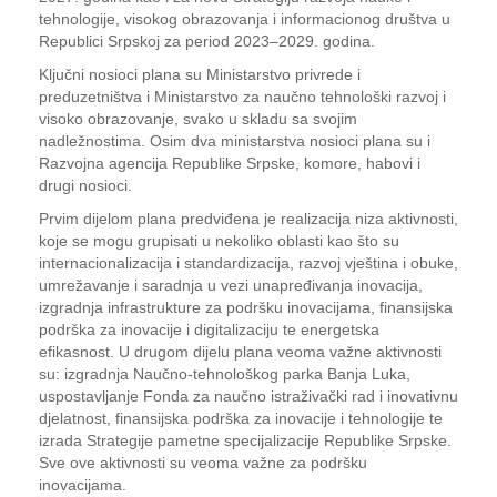
tehnologije, visokog obrazovanja i informacionog društva u
Republici Srpskoj za period 2023–2029. godina.
Ključni nosioci plana su Ministarstvo privrede i
preduzetništva i Ministarstvo za naučno tehnološki razvoj i
visoko obrazovanje, svako u skladu sa svojim
nadležnostima. Osim dva ministarstva nosioci plana su i
Razvojna agencija Republike Srpske, komore, habovi i
drugi nosioci.
Prvim dijelom plana predviđena je realizacija niza aktivnosti,
koje se mogu grupisati u nekoliko oblasti kao što su
internacionalizacija i standardizacija, razvoj vještina i obuke,
umrežavanje i saradnja u vezi unapređivanja inovacija,
izgradnja infrastrukture za podršku inovacijama, finansijska
podrška za inovacije i digitalizaciju te energetska
efikasnost. U drugom dijelu plana veoma važne aktivnosti
su: izgradnja Naučno-tehnološkog parka Banja Luka,
uspostavljanje Fonda za naučno istraživački rad i inovativnu
djelatnost, finansijska podrška za inovacije i tehnologije te
izrada Strategije pametne specijalizacije Republike Srpske.
Sve ove aktivnosti su veoma važne za podršku
inovacijama.