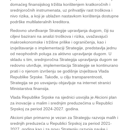
domaćeg finansijskog tržišta korištenjem kratkoročnih i
srednjoročnih instrumenata, uz prihvatljiv rast troškova i
nivo rizika, a koji je ublažen nastavkom korištenja dostupne
podrške multilateralnih kreditora.
Redovno utvrđivanje Strategije upravljanja dugom, čiji su
ciljevi bazirani na analizi troškova i rizika, uvažavajući
makroekonomske i tržišne prilike i ograničenja, kao i
izvještavanje o implementaciji Strategije, predstavlja jednu
od neophodnih poluga za aktivno upravljanje dugom. U
skladu s tim, srednjoročna Strategija upravljanja dugom se
redovno utvrđuje, implementacija Strategije se kontinurano
prati i o njenom izvršenju se godišnje izvještava Vlada
Republike Srpske. Takođe, u cilju transparentnosti,
Strategija se po usvajanju objavljuje na internet stranici
Ministarstva finansija.
Vlada Republike Srpske na sjednici usvojila je Akcioni plan
za inovacije u malim i srednjim preduzećima u Republici
Srpskoj za period 2024-2027. godina.
Akcioni plan primarno je vezan za Strategiju razvoja malih i
srednjih preduzeća u Republici Srpskoj za period 2021-
2027. godina kao i za novu Strategiju razvoja nauke i