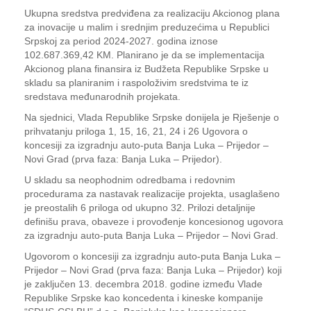
Ukupna sredstva predviđena za realizaciju Akcionog plana
za inovacije u malim i srednjim preduzećima u Republici
Srpskoj za period 2024-2027. godina iznose
102.687.369,42 KM. Planirano je da se implementacija
Akcionog plana finansira iz Budžeta Republike Srpske u
skladu sa planiranim i raspoloživim sredstvima te iz
sredstava međunarodnih projekata.
Na sjednici, Vlada Republike Srpske donijela je Rješenje o
prihvatanju priloga 1, 15, 16, 21, 24 i 26 Ugovora o
koncesiji za izgradnju auto-puta Banja Luka – Prijedor –
Novi Grad (prva faza: Banja Luka – Prijedor).
U skladu sa neophodnim odredbama i redovnim
procedurama za nastavak realizacije projekta, usaglašeno
je preostalih 6 priloga od ukupno 32. Prilozi detaljnije
definišu prava, obaveze i provođenje koncesionog ugovora
za izgradnju auto-puta Banja Luka – Prijedor – Novi Grad.
Ugovorom o koncesiji za izgradnju auto-puta Banja Luka –
Prijedor – Novi Grad (prva faza: Banja Luka – Prijedor) koji
je zaključen 13. decembra 2018. godine između Vlade
Republike Srpske kao koncedenta i kineske kompanije