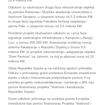
28,8 miliona KM.
Odlukom su obuhvaćeni druga faza rekonstrukcije objekta
za potrebe Rektorata i Muzičke akademije Univerziteta u
Istočnom Sarajevu, u ukupnom iznosu od 5,3 miliona KM,
te druga faza izgradnje Fakulteta fizičkog vaspitanja i
sporta Pale, u ukupnom iznosu od 3,6 miliona KM.
Prioritetni projekti obuhvaćeni odlukom su i prva faza
izgradnje saobraćajne infrastrukture u Kampusu u Banjoj
Luci, u iznosu 200.000 KM, finansiranje uvođenja novog
sistema fiskalizacije u Republici Srpskoj u iznosu 9,6
miliona KM, te projekat rekonstrukcije i adapatacija objekta
“Dom Partizan” na Jahorini, za koji je planiran iznos od 10
miliona KM.
Vlada Republike Srpske je na održanoj sjednici prihvatila
Odluku o prihvatanju grant sredstava Evropske investicione
banke u okviru Instrumenata pretpristupne pomoći II za
podršku projektu vodosnabdijevanja i sanitacije u BiH, kao
pomoć finansiranju projekta “Vodovod i kanalizacija
Republike Srpske”.
Ovom odlukom prihvataju se sredstva granta Evropske
investicione kao pomoć finansiranju Projekta “Vodovod i