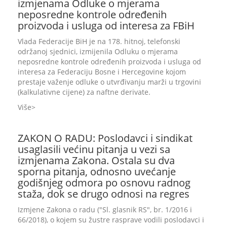
izmjenama Odluke o mjerama
neposredne kontrole određenih
proizvoda i usluga od interesa za FBiH
Vlada Federacije BiH je na 178. hitnoj, telefonski
održanoj sjednici, izmijenila Odluku o mjerama
neposredne kontrole određenih proizvoda i usluga od
interesa za Federaciju Bosne i Hercegovine kojom
prestaje važenje odluke o utvrđivanju marži u trgovini
(kalkulativne cijene) za naftne derivate.
Više
ZAKON O RADU: Poslodavci i sindikat
usaglasili većinu pitanja u vezi sa
izmjenama Zakona. Ostala su dva
sporna pitanja, odnosno uvećanje
godišnjeg odmora po osnovu radnog
staža, dok se drugo odnosi na regres
Izmjene Zakona o radu ("Sl. glasnik RS", br. 1/2016 i
66/2018), o kojem su žustre rasprave vodili poslodavci i