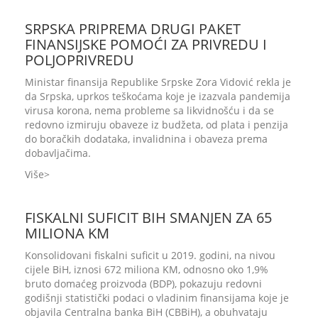
SRPSKA PRIPREMA DRUGI PAKET
FINANSIJSKE POMOĆI ZA PRIVREDU I
POLJOPRIVREDU
Ministar finansija Republike Srpske Zora Vidović rekla je
da Srpska, uprkos teškoćama koje je izazvala pandemija
virusa korona, nema probleme sa likvidnošću i da se
redovno izmiruju obaveze iz budžeta, od plata i penzija
do boračkih dodataka, invalidnina i obaveza prema
dobavljačima.
Više
FISKALNI SUFICIT BIH SMANJEN ZA 65
MILIONA KM
Konsolidovani fiskalni suficit u 2019. godini, na nivou
cijele BiH, iznosi 672 miliona KM, odnosno oko 1,9%
bruto domaćeg proizvoda (BDP), pokazuju redovni
godišnji statistički podaci o vladinim finansijama koje je
objavila Centralna banka BiH (CBBiH), a obuhvataju