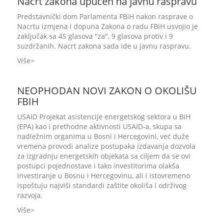
Nacrt zakona upućen na javnu raspravu
Predstavnički dom Parlamenta FBiH nakon rasprave o
Nacrtu izmjena i dopuna Zakona o radu FBiH usvojio je
zaključak sa 45 glasova "za", 9 glasova protiv i 9
suzdržanih. Nacrt zakona sada ide u javnu raspravu.
Više
NEOPHODAN NOVI ZAKON O OKOLIŠU
FBIH
USAID Projekat asistencije energetskog sektora u BiH
(EPA) kao i prethodne aktivnosti USAID-a, skupa sa
nadležnim organima u Bosni i Hercegovini, već duže
vremena provodi analize postupaka izdavanja dozvola
za izgradnju energetskih objekata sa ciljem da se ovi
postupci pojednostave i tako investitorima olakša
investiranje u Bosnu i Hercegovinu, ali i istovremeno
ispoštuju najviši standardi zaštite okoliša i održivog
razvoja.
Više