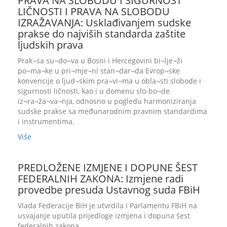
PRAVA NA SLOBODU I SIGURNOST
LIČNOSTI I PRAVA NA SLOBODU
IZRAŽAVANJA: Usklađivanjem sudske
prakse do najviših standarda zaštite
ljudskih prava
Prak¬sa su¬do¬va u Bosni i Hercegovini bi¬lje¬ži
po¬ma¬ke u pri¬mje¬ni stan¬dar¬da Evrop¬ske
konvencije o ljud¬skim pra¬vi¬ma u obla¬sti slobode i
sigurnosti ličnosti, kao i u domenu slo-bo¬de
iz¬ra¬ža¬va¬nja, odnosno u pogledu harmoniziranja
sudske prakse sa međunarodnim pravnim standardima
i instrumentima.
Više
PREDLOŽENE IZMJENE I DOPUNE ŠEST
FEDERALNIH ZAKONA: Izmjene radi
provedbe presuda Ustavnog suda FBiH
Vlada Federacije BiH je utvrdila i Parlamentu FBiH na
usvajanje uputila prijedloge izmjena i dopuna šest
federalnih zakona.