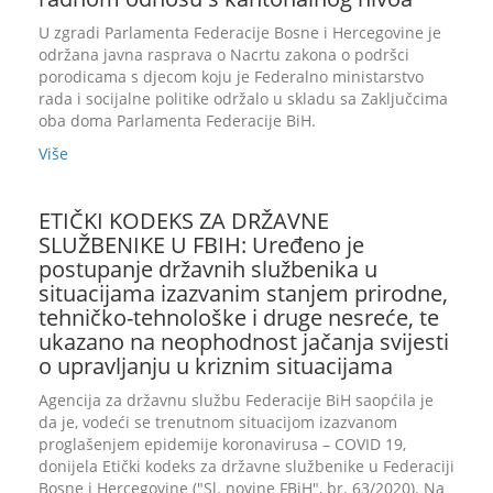
U zgradi Parlamenta Federacije Bosne i Hercegovine je
održana javna rasprava o Nacrtu zakona o podršci
porodicama s djecom koju je Federalno ministarstvo
rada i socijalne politike održalo u skladu sa Zaključcima
oba doma Parlamenta Federacije BiH.
Više
ETIČKI KODEKS ZA DRŽAVNE
SLUŽBENIKE U FBIH: Uređeno je
postupanje državnih službenika u
situacijama izazvanim stanjem prirodne,
tehničko-tehnološke i druge nesreće, te
ukazano na neophodnost jačanja svijesti
o upravljanju u kriznim situacijama
Agencija za državnu službu Federacije BiH saopćila je
da je, vodeći se trenutnom situacijom izazvanom
proglašenjem epidemije koronavirusa – COVID 19,
donijela Etički kodeks za državne službenike u Federaciji
Bosne i Hercegovine ("Sl. novine FBiH", br. 63/2020). Na