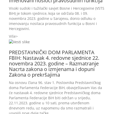
Imenovani nosioci pravosudnih funkcija
Visoki sudski i tužilački savjet Bosne i Hercegovine (VSTS
BiH) je tokom sjednice, koja se održala 08. i 09.
novembra 2023. godine u Sarajevu, donio odluku o
imenovanju nosilaca pravosudnih funkcija u Bosni i
Hercegovini.
Više
PREDSTAVNIČKI DOM PARLAMENTA
FBIH: Nastavak 4. redovne sjednice 22.
novembra 2023. godine – Razmatranje
Nacrta zakona o izmjenama i dopuni
Zakona o prekršajima
Na osnovu člana 96. stav 1. Poslovnika Predstavničkog
doma Parlamenta Federacije BiH, obavještavam Vas da
će nastavak 4. redovne sjednice Predstavničkog doma
Parlamenta Federacije BiH biti održan u srijedu,
22.11.2023. godine u 10 sati, prema utvrđenom
dnevnom redu, uz napomenu da smo razmatrali i
usvojili prve dvije tačke.