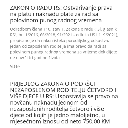
ZAKON O RADU RS: Ostvarivanje prava
na platu i naknadu plate za rad sa
polovinom punog radnog vremena
Odredbom člana 110. stav 1. Zakona o radu ("Sl. glasnik
RS", br. 1/2016, 66/2018, 91/2021 - odluka US i 119/2021),
propisano je da nakon isteka porodiljskog odsustva,
jedan od zaposlenih roditelja ima pravo da radi sa
polovinom punog radnog vremena za vrijeme dok dijete
ne navrši tri godine života
Više
PRIJEDLOG ZAKONA O PODRŠCI
NEZAPOSLENOM RODITELJU ČETVORO I
VIŠE DJECE U RS: Uspostavlja se pravo na
novčanu naknadu jednom od
nezaposlenih roditelja četvoro i više
djece od kojih je jedno maloljetno, u
mjesečnom iznosu od neto 750,00 KM